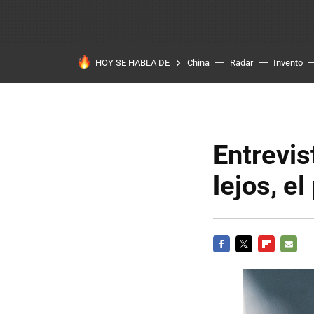
HOY SE HABLA DE
China
Radar
Invento
Entrevis
lejos, el
FACEBOOK
TWITTER
FLIPBOARD
E-
MAIL