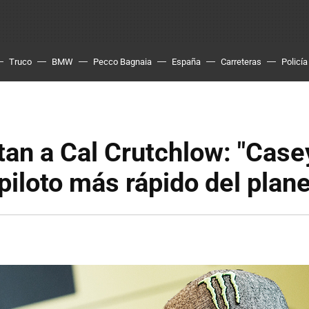
Truco
BMW
Pecco Bagnaia
España
Carreteras
Policía
tan a Cal Crutchlow: "Case
 piloto más rápido del plane