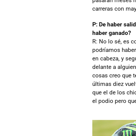
pasarán meses ha
carreras con ma
P: De haber sali
haber ganado?
R: No lo sé, es 
podríamos haber 
en cabeza, y seg
delante a alguien
cosas creo que t
últimas diez vue
que el de los chi
el podio pero que