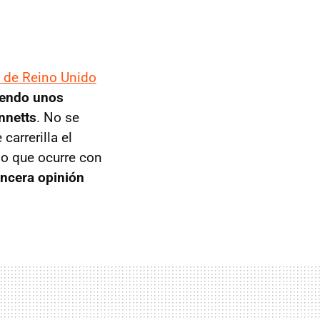
 de Reino Unido
iendo unos
nnetts
. No se
carrerilla el
do que ocurre con
incera opinión