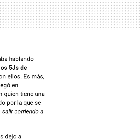
taba hablando
nos 5Js de
on ellos. Es más,
pegó en
 quien tiene una
o por la que se
salir corriendo a
Os dejo a