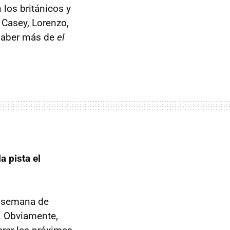
los británicos y
e Casey, Lorenzo,
a saber más de
el
a pista el
a semana de
n. Obviamente,