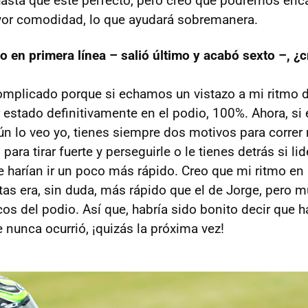
sta que este perfecto, pero creo que podremos enca
yor comodidad, lo que ayudará sobremanera.
do en primera línea – salió último y acabó sexto –, ¿
complicado porque si echamos un vistazo a mi ritmo d
estado definitivamente en el podio, 100%. Ahora, si
ún lo veo yo, tienes siempre dos motivos para correr 
 para tirar fuerte y perseguirle o le tienes detrás si l
e harían ir un poco más rápido. Creo que mi ritmo en
ltas era, sin duda, más rápido que el de Jorge, pero
cos del podio. Así que, habría sido bonito decir que 
 nunca ocurrió, ¡quizás la próxima vez!