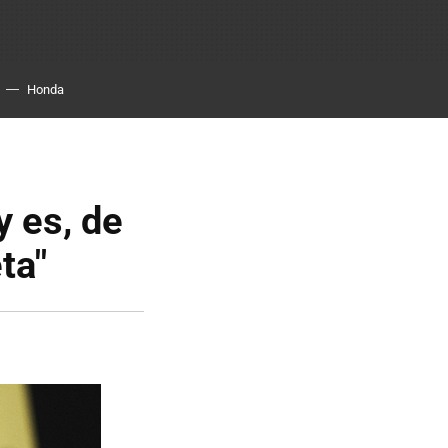
Honda
y es, de
ta"