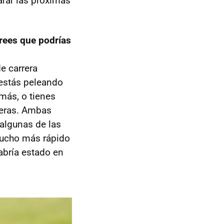
rar las próximas
crees que podrías
e carrera
 estás peleando
más, o tienes
ideras. Ambas
 algunas de las
 mucho más rápido
habría estado en