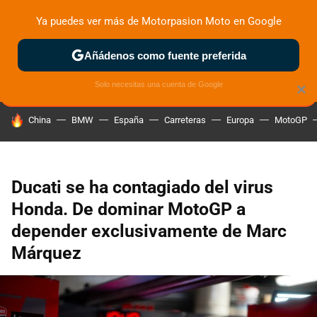
Ya puedes ver más de Motorpasion Moto en Google
ZONA DE PRUEBAS
DEPORTIVAS
MOTOS ELÉCTRICAS
Añádenos como fuente preferida
Solo necesitas una cuenta de Google
×
HOY SE HABLA DE
China
BMW
España
Carreteras
Europa
MotoGP
Ducati se ha contagiado del virus
Honda. De dominar MotoGP a
depender exclusivamente de Marc
Márquez