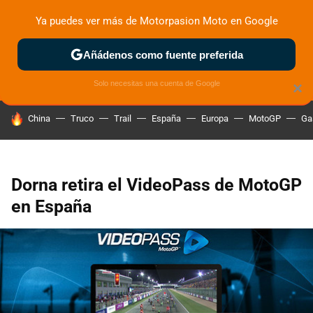
Ya puedes ver más de Motorpasion Moto en Google
ZONA DE PRUEBAS
DEPORTIVAS
MOTOS ELÉCTRICAS
Añádenos como fuente preferida
Solo necesitas una cuenta de Google
×
HOY SE HABLA DE
China
Truco
Trail
España
Europa
MotoGP
Ga
Dorna retira el VideoPass de MotoGP
en España