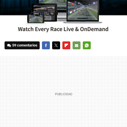
59 comentarios
FACEBOOK
TWITTER
FLIPBOARD
E-
WHATSAPP
MAIL