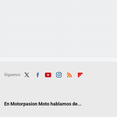
Síguenos
Twit
Fac
Yout
Inst
RSS
Flip
ter
ebo
ube
agra
boar
ok
m
d
En Motorpasion Moto hablamos de...