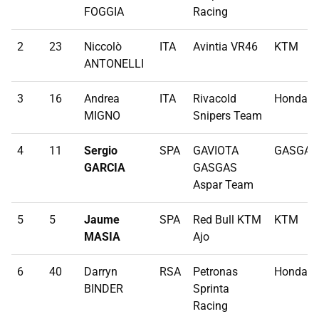
FOGGIA
Racing
2
23
Niccolò
ITA
Avintia VR46
KTM
ANTONELLI
3
16
Andrea
ITA
Rivacold
Honda
MIGNO
Snipers Team
4
11
Sergio
SPA
GAVIOTA
GASGAS
GARCIA
GASGAS
Aspar Team
5
5
Jaume
SPA
Red Bull KTM
KTM
MASIA
Ajo
6
40
Darryn
RSA
Petronas
Honda
BINDER
Sprinta
Racing