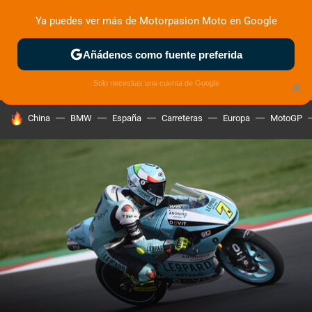
Ya puedes ver más de Motorpasion Moto en Google
ZONA DE PRUEBAS
DEPORTIVAS
MOTOS ELÉCTRICAS
Añádenos como fuente preferida
Solo necesitas una cuenta de Google
×
HOY SE HABLA DE
China
BMW
España
Carreteras
Europa
MotoGP