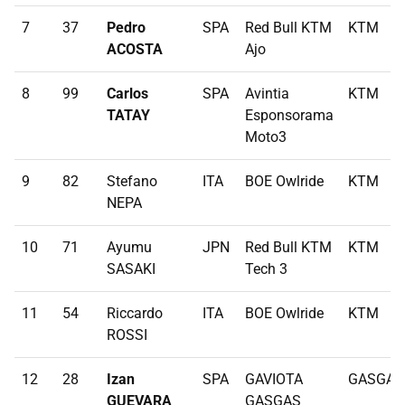
7
37
Pedro
SPA
Red Bull KTM
KTM
ACOSTA
Ajo
8
99
Carlos
SPA
Avintia
KTM
TATAY
Esponsorama
Moto3
9
82
Stefano
ITA
BOE Owlride
KTM
NEPA
10
71
Ayumu
JPN
Red Bull KTM
KTM
SASAKI
Tech 3
11
54
Riccardo
ITA
BOE Owlride
KTM
ROSSI
12
28
Izan
SPA
GAVIOTA
GASGAS
GUEVARA
GASGAS