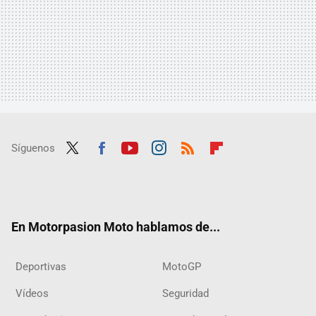
Síguenos
Twit
Fac
Yout
Inst
RSS
Flip
ter
ebo
ube
agra
boar
ok
m
d
En Motorpasion Moto hablamos de...
Deportivas
MotoGP
Vídeos
Seguridad