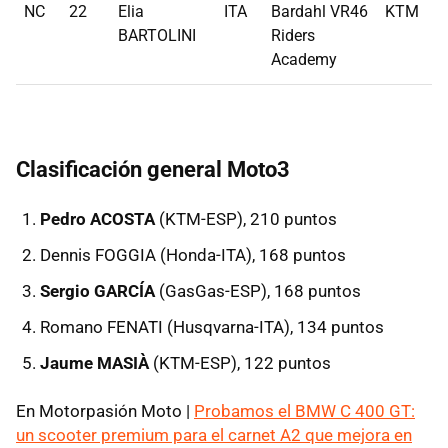
NC
22
Elia
ITA
Bardahl VR46
KTM
BARTOLINI
Riders
Academy
Clasificación general Moto3
Pedro ACOSTA
(KTM-ESP), 210 puntos
Dennis FOGGIA (Honda-ITA), 168 puntos
Sergio GARCÍA
(GasGas-ESP), 168 puntos
Romano FENATI (Husqvarna-ITA), 134 puntos
Jaume MASIÀ
(KTM-ESP), 122 puntos
En Motorpasión Moto |
Probamos el BMW C 400 GT:
un scooter premium para el carnet A2 que mejora en