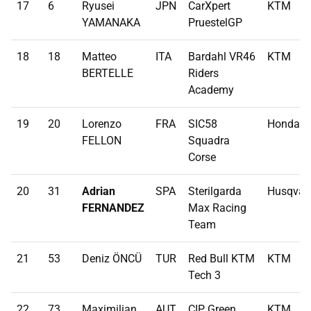
17
6
Ryusei
JPN
CarXpert
KTM
YAMANAKA
PruestelGP
18
18
Matteo
ITA
Bardahl VR46
KTM
BERTELLE
Riders
Academy
19
20
Lorenzo
FRA
SIC58
Honda
FELLON
Squadra
Corse
20
31
Adrian
SPA
Sterilgarda
Husqvar
FERNANDEZ
Max Racing
Team
21
53
Deniz ÖNCÜ
TUR
Red Bull KTM
KTM
Tech 3
22
73
Maximilian
AUT
CIP Green
KTM