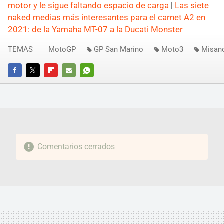
motor y le sigue faltando espacio de carga
|
Las siete
naked medias más interesantes para el carnet A2 en
2021: de la Yamaha MT-07 a la Ducati Monster
TEMAS
MotoGP
GP San Marino
Moto3
Misan
FACEBOOK
TWITTER
FLIPBOARD
E-
WHATSAPP
MAIL
Comentarios cerrados