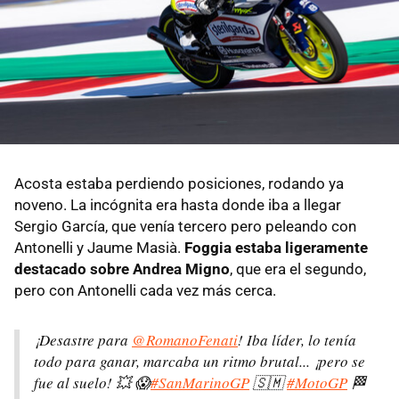
Acosta estaba perdiendo posiciones, rodando ya
noveno. La incógnita era hasta donde iba a llegar
Sergio García, que venía tercero pero peleando con
Antonelli y Jaume Masià.
Foggia estaba ligeramente
destacado sobre Andrea Migno
, que era el segundo,
pero con Antonelli cada vez más cerca.
¡Desastre para
@RomanoFenati
! Iba líder, lo tenía
todo para ganar, marcaba un ritmo brutal... ¡pero se
fue al suelo! 💥 😱
#SanMarinoGP
🇸🇲
#MotoGP
🏁