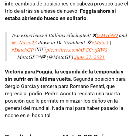
intercambios de posiciones en cabeza provocó que el
trío de atrás se uniese de nuevo.
Foggia ahora sí
estaba abriendo hueco en solitario
.
Two experienced Italians eliminated! ❌
@M16NO
and
@_Nicco23
down at De Strubben! 💢
#Moto3
|
#DutchGP
🇳🇱
pic.twitter.com/nPCCytjXWS
— MotoGP™🏁 (@MotoGP)
June 27, 2021
Victoria para Foggia, la segunda de la temporada y
sin sufrir en la última vuelta
. Segunda posición para
Sergio García y tercera para Romano Fenati, que
regresa al podio. Pedro Acosta rescata una cuarta
posición que le permite minimizar los daños en la
general del mundial. Nada mal para haber pasado la
noche en el hospital.