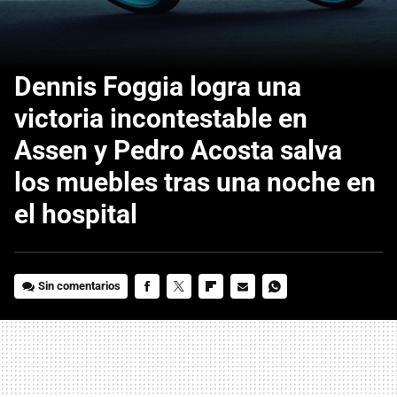
Dennis Foggia logra una
victoria incontestable en
Assen y Pedro Acosta salva
los muebles tras una noche en
el hospital
Sin comentarios
FACEBOOK
TWITTER
FLIPBOARD
E-
WHATSAPP
MAIL