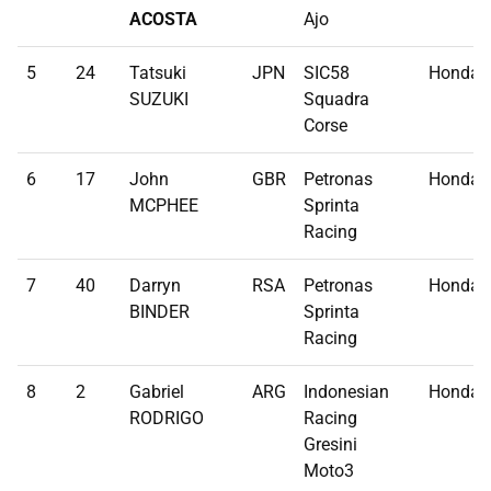
ACOSTA
Ajo
5
24
Tatsuki
JPN
SIC58
Honda
SUZUKI
Squadra
Corse
6
17
John
GBR
Petronas
Honda
MCPHEE
Sprinta
Racing
7
40
Darryn
RSA
Petronas
Honda
BINDER
Sprinta
Racing
8
2
Gabriel
ARG
Indonesian
Honda
RODRIGO
Racing
Gresini
Moto3