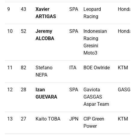
9
43
Xavier
SPA
Leopard
Honda
ARTIGAS
Racing
10
52
Jeremy
SPA
Indonesian
Honda
ALCOBA
Racing
Gresini
Moto3
11
82
Stefano
ITA
BOE Owlride
KTM
NEPA
12
28
Izan
SPA
Gaviota
GASGA
GUEVARA
GASGAS
Aspar Team
13
27
Kaito TOBA
JPN
CIP Green
KTM
Power