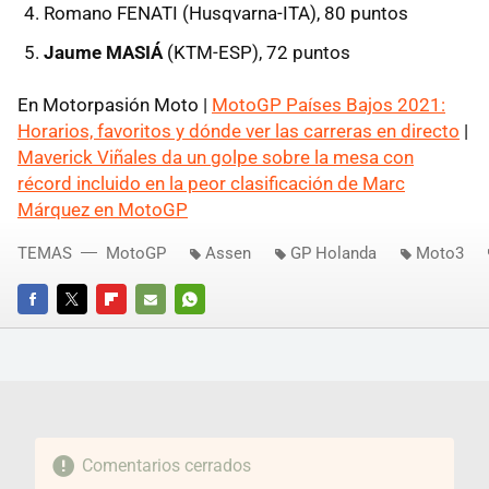
Romano FENATI (Husqvarna-ITA), 80 puntos
Jaume MASIÁ
(KTM-ESP), 72 puntos
En Motorpasión Moto |
MotoGP Países Bajos 2021:
Horarios, favoritos y dónde ver las carreras en directo
|
Maverick Viñales da un golpe sobre la mesa con
récord incluido en la peor clasificación de Marc
Márquez en MotoGP
TEMAS
MotoGP
Assen
GP Holanda
Moto3
FACEBOOK
TWITTER
FLIPBOARD
E-
WHATSAPP
MAIL
Comentarios cerrados