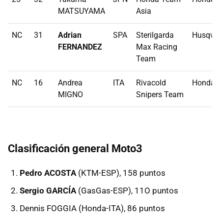
MATSUYAMA
Asia
NC
31
Adrian
SPA
Sterilgarda
Husqva
FERNANDEZ
Max Racing
Team
NC
16
Andrea
ITA
Rivacold
Honda
MIGNO
Snipers Team
Clasificación general Moto3
Pedro ACOSTA
(KTM-ESP), 158 puntos
Sergio GARCÍA
(GasGas-ESP), 11O puntos
Dennis FOGGIA (Honda-ITA), 86 puntos