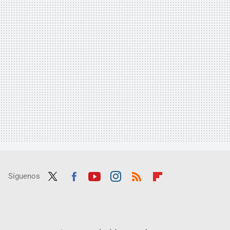
Síguenos
Twit
Fac
Yout
Inst
RSS
Flip
ter
ebo
ube
agra
boar
ok
m
d