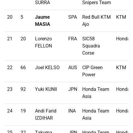
SURRA
Snipers Team
20
5
Jaume
SPA
Red Bull KTM
KTM
MASIA
Ajo
21
20
Lorenzo
FRA
SIC58
Honda
FELLON
Squadra
Corse
22
66
Joel KELSO
AUS
CIP Green
KTM
Power
23
92
Yuki KUNII
JPN
Honda Team
Honda
Asia
24
19
Andi Farid
INA
Honda Team
Honda
IZDIHAR
Asia
25
32
Takuma
JPN
Honda Team
Honda