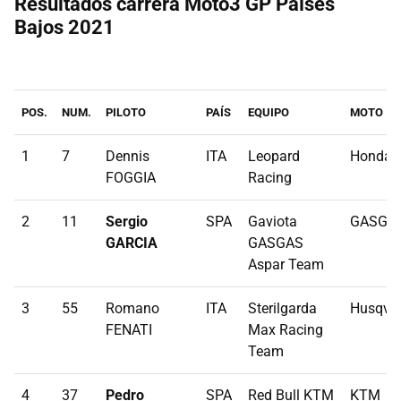
Resultados carrera Moto3 GP Países
Bajos 2021
POS.
NUM.
PILOTO
PAÍS
EQUIPO
MOTO
1
7
Dennis
ITA
Leopard
Honda
FOGGIA
Racing
2
11
Sergio
SPA
Gaviota
GASGA
GARCIA
GASGAS
Aspar Team
3
55
Romano
ITA
Sterilgarda
Husqva
FENATI
Max Racing
Team
4
37
Pedro
SPA
Red Bull KTM
KTM