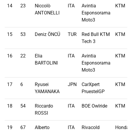
14
23
Niccolò
ITA
Avintia
KTM
ANTONELLI
Esponsorama
Moto3
15
53
Deniz ÖNCÜ
TUR
Red Bull KTM
KTM
Tech 3
16
22
Elia
ITA
Avintia
KTM
BARTOLINI
Esponsorama
Moto3
17
6
Ryusei
JPN
CarXpert
KTM
YAMANAKA
PruestelGP
18
54
Riccardo
ITA
BOE Owlride
KTM
ROSSI
19
67
Alberto
ITA
Rivacold
Honda