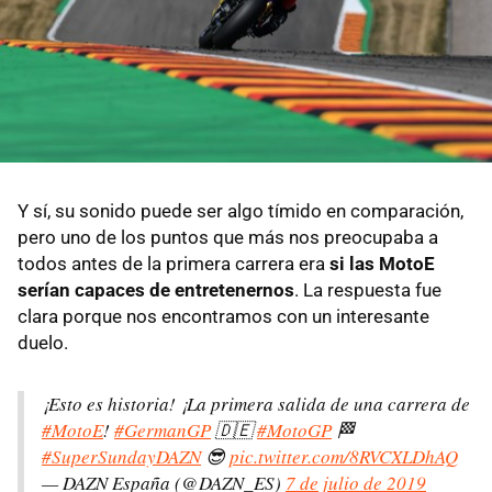
Y sí, su sonido puede ser algo tímido en comparación,
pero uno de los puntos que más nos preocupaba a
todos antes de la primera carrera era
si las MotoE
serían capaces de entretenernos
. La respuesta fue
clara porque nos encontramos con un interesante
duelo.
¡Esto es historia! ¡La primera salida de una carrera de
#MotoE
!
#GermanGP
🇩🇪
#MotoGP
🏁
#SuperSundayDAZN
😎
pic.twitter.com/8RVCXLDhAQ
— DAZN España (@DAZN_ES)
7 de julio de 2019