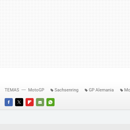
TEMAS
MotoGP
Sachsenring
GP Alemania
Mo
FACEBOOK
TWITTER
FLIPBOARD
E-
WHATSAPP
MAIL