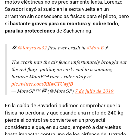
motos eléctricas no es precisamente lenta. Lorenzo
Savadori cayó al suelo en la sexta vuelta en un
arrastrón sin consecuencias físicas para el piloto, pero
sí
bastante graves para su montura y, sobre todo,
para las protecciones
de Sachsenring.
💢
@lorysava32
first ever crash in
#MotoE
⚡️
The crash into the air fence unfortunately brought out
the red flags, putting an early end to a stunning,
historic MotoE™ race - rider okay ✅
pic.twitter.com/XKwCTUwfjB
— MotoGP™ 🏁 (@MotoGP)
7 de julio de 2019
En la caída de Savadori pudimos comprobar que la
física no perdona, y que cuando una moto de 240 kg
pierde el control se convierte en un proyectil
considerable que, en su caso, empezó a dar vueltas
hasta impactar contra uno de los airfence del trazado