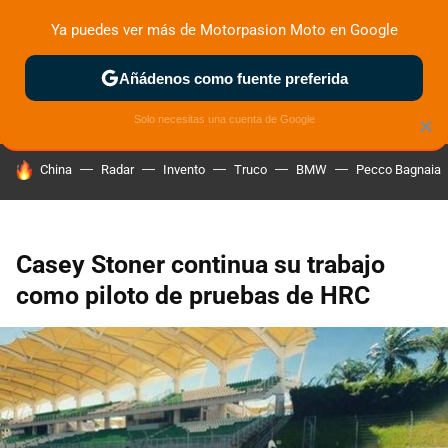
Ya puedes ver más de Motorpasion Moto en Google
ZONA DE PRUEBAS
DEPORTIVAS
MOTOS ELÉCTRICAS
Añádenos como fuente preferida
Solo necesitas una cuenta de Google
×
HOY SE HABLA DE
China
Radar
Invento
Truco
BMW
Pecco Bagnaia
Casey Stoner continua su trabajo
como piloto de pruebas de HRC