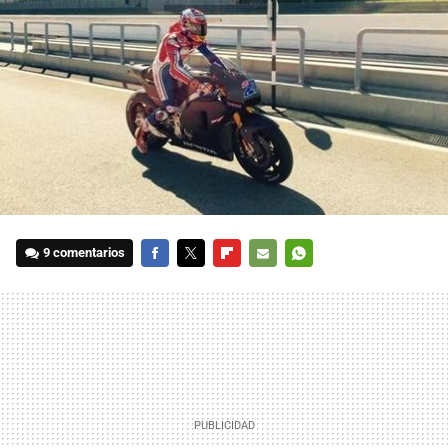
9 comentarios
FACEBOOK
TWITTER
FLIPBOARD
E-
WHATSAPP
MAIL