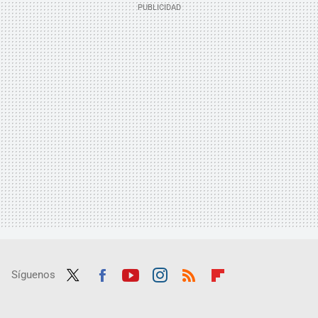
Síguenos
Twit
Fac
Yout
Inst
RSS
Flip