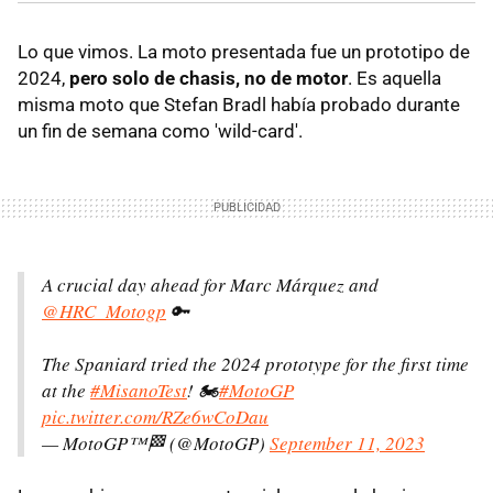
Lo que vimos. La moto presentada fue un prototipo de
2024,
pero solo de chasis, no de motor
. Es aquella
misma moto que Stefan Bradl había probado durante
un fin de semana como 'wild-card'.
A crucial day ahead for Marc Márquez and
@HRC_Motogp
🔑
The Spaniard tried the 2024 prototype for the first time
at the
#MisanoTest
! 🏍️
#MotoGP
pic.twitter.com/RZe6wCoDau
— MotoGP™🏁 (@MotoGP)
September 11, 2023