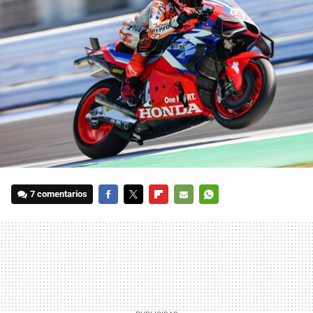
7 comentarios
FACEBOOK
TWITTER
FLIPBOARD
E-
WHATSAPP
MAIL