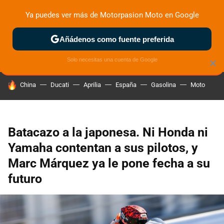
Ya puedes ver más de Motorpasion Moto en Google
ZONA DE PRUEBAS
DEPORTIVAS
MOTOS ELÉCTRICAS
Añádenos como fuente preferida
Solo necesitas una cuenta de Google
×
HOY SE HABLA DE
China
Ducati
Aprilia
España
Gasolina
Moto
Batacazo a la japonesa. Ni Honda ni
Yamaha contentan a sus pilotos, y
Marc Márquez ya le pone fecha a su
futuro