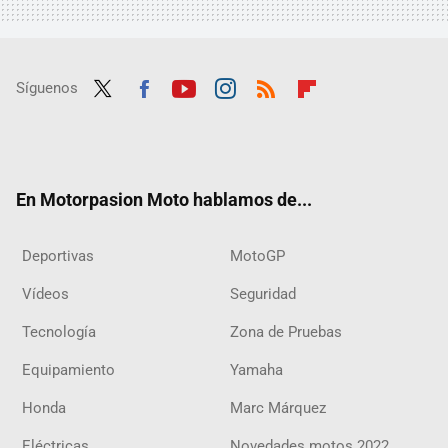
Síguenos
Twit
Fac
Yout
Inst
RSS
Flip
ter
ebo
ube
agra
boar
ok
m
d
En Motorpasion Moto hablamos de...
Deportivas
MotoGP
Vídeos
Seguridad
Tecnología
Zona de Pruebas
Equipamiento
Yamaha
Honda
Marc Márquez
Eléctricas
Novedades motos 2022