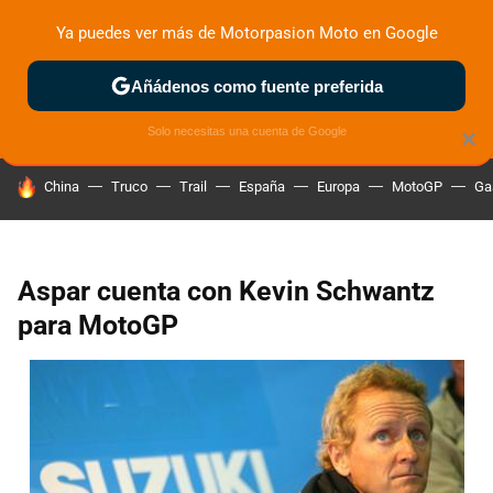
Ya puedes ver más de Motorpasion Moto en Google
ZONA DE PRUEBAS
DEPORTIVAS
MOTOS ELÉCTRICAS
Añádenos como fuente preferida
Solo necesitas una cuenta de Google
×
HOY SE HABLA DE
China
Truco
Trail
España
Europa
MotoGP
Ga
Aspar cuenta con Kevin Schwantz
para MotoGP