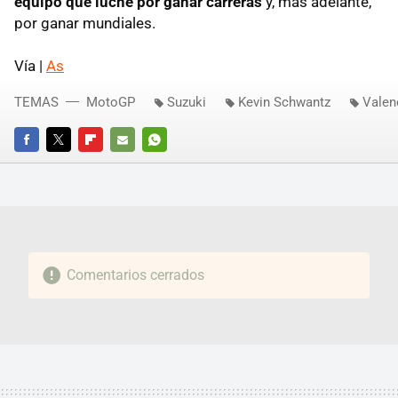
equipo que luche por ganar carreras
y, más adelante,
por ganar mundiales.
Vía |
As
TEMAS
MotoGP
Suzuki
Kevin Schwantz
Valen
FACEBOOK
TWITTER
FLIPBOARD
E-
WHATSAPP
MAIL
Comentarios cerrados