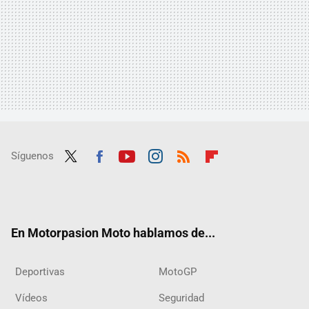
Síguenos
Twit
Fac
Yout
Inst
RSS
Flip
ter
ebo
ube
agra
boar
ok
m
d
En Motorpasion Moto hablamos de...
Deportivas
MotoGP
Vídeos
Seguridad