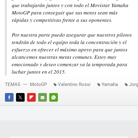
que trabajarán juntos y con todo el Movistar Yamaha
MotoGP para conseguir que sus motos sean más
rápidas y competitivas frente a sus oponentes.
Por nuestra parte puedo asegurar que nuestros pilotos
tendrán de todo el equipo toda la concentración y el
esfuerzo en ofrecer el máximo apoyo para que juntos
alcancemos nuestras metas comunes. Estoy muy
emocionado y deseo comenzar ya la temporada para
luchar juntos en el 2015.
TEMAS
MotoGP
Valentino Rossi
Yamaha
Jor
FACEBOOK
TWITTER
FLIPBOARD
E-
WHATSAPP
MAIL