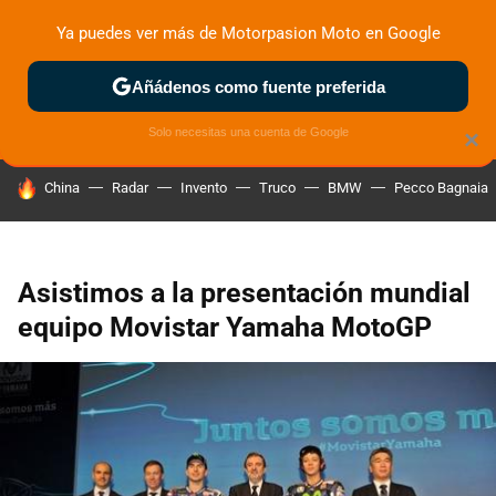
Ya puedes ver más de Motorpasion Moto en Google
ZONA DE PRUEBAS
DEPORTIVAS
MOTOS ELÉCTRICAS
Añádenos como fuente preferida
Solo necesitas una cuenta de Google
×
HOY SE HABLA DE
China
Radar
Invento
Truco
BMW
Pecco Bagnaia
Asistimos a la presentación mundial
equipo Movistar Yamaha MotoGP