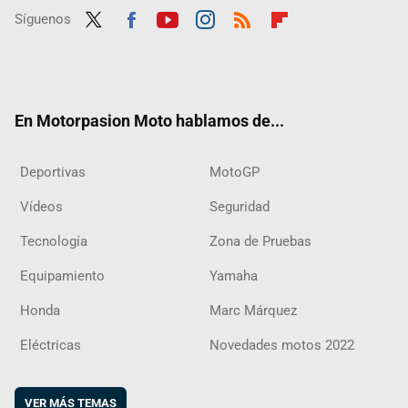
Síguenos
Twit
Fac
Yout
Inst
RSS
Flip
ter
ebo
ube
agra
boar
ok
m
d
En Motorpasion Moto hablamos de...
Deportivas
MotoGP
Vídeos
Seguridad
Tecnología
Zona de Pruebas
Equipamiento
Yamaha
Honda
Marc Márquez
Eléctricas
Novedades motos 2022
VER MÁS TEMAS