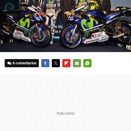
6 comentarios
FACEBOOK
TWITTER
FLIPBOARD
E-
WHATSAPP
MAIL