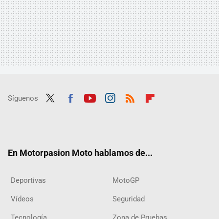
Síguenos
Twit
Fac
Yout
Inst
RSS
Flip
ter
ebo
ube
agra
boar
ok
m
d
En Motorpasion Moto hablamos de...
Deportivas
MotoGP
Vídeos
Seguridad
Tecnología
Zona de Pruebas