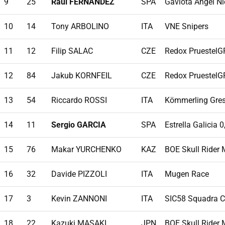
9
25
Raul FERNANDEZ
SPA
Gaviota Angel N
10
14
Tony ARBOLINO
ITA
VNE Snipers
11
12
Filip SALAC
CZE
Redox PruestelG
12
84
Jakub KORNFEIL
CZE
Redox PruestelG
13
54
Riccardo ROSSI
ITA
Kömmerling Gres
14
11
Sergio GARCIA
SPA
Estrella Galicia 0
15
76
Makar YURCHENKO
KAZ
BOE Skull Rider
16
32
Davide PIZZOLI
ITA
Mugen Race
17
3
Kevin ZANNONI
ITA
SIC58 Squadra C
18
22
Kazuki MASAKI
JPN
BOE Skull Rider