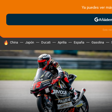
Ya puedes ver má
MENÚ
NUEVO
Añádeno
ZONA DE PRUEBAS
DEPORTIVAS
MOTOS ELÉCTRICAS
Solo ne
HOY SE HABLA DE
China
Japón
Ducati
Aprilia
España
Gasolina