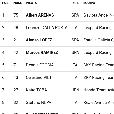
POS.
NUM.
PILOTO
PAÍS
EQUIPO
1
75
Albert ARENAS
SPA
Gaviota Angel N
2
48
Lorenzo DALLA PORTA
ITA
Leopard Racing
3
21
Alonso LOPEZ
SPA
Estrella Galicia 0
4
42
Marcos RAMIREZ
SPA
Leopard Racing
5
7
Dennis FOGGIA
ITA
SKY Racing Tea
6
13
Celestino VIETTI
ITA
SKY Racing Tea
7
27
Kaito TOBA
JPN
Honda Team Asi
8
82
Stefano NEPA
ITA
Reale Avintia Ar