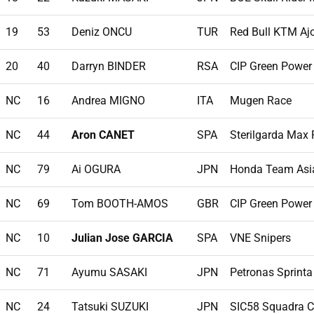
19
53
Deniz ONCU
TUR
Red Bull KTM Aj
20
40
Darryn BINDER
RSA
CIP Green Power
NC
16
Andrea MIGNO
ITA
Mugen Race
NC
44
Aron CANET
SPA
Sterilgarda Max
NC
79
Ai OGURA
JPN
Honda Team Asi
NC
69
Tom BOOTH-AMOS
GBR
CIP Green Power
NC
10
Julian Jose GARCIA
SPA
VNE Snipers
NC
71
Ayumu SASAKI
JPN
Petronas Sprinta
NC
24
Tatsuki SUZUKI
JPN
SIC58 Squadra C