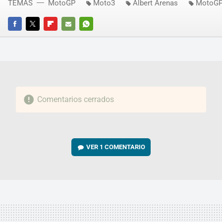
TEMAS
MotoGP
Moto3
Albert Arenas
MotoGP
FACEBOOK
TWITTER
FLIPBOARD
E-
WHATSAPP
MAIL
Comentarios cerrados
VER
1 COMENTARIO