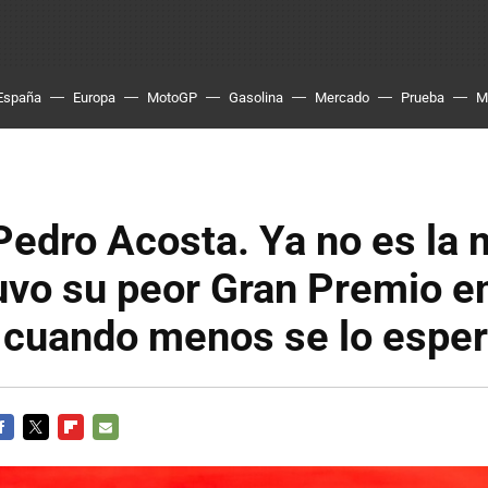
España
Europa
MotoGP
Gasolina
Mercado
Prueba
M
edro Acosta. Ya no es la 
uvo su peor Gran Premio e
cuando menos se lo espe
ACEBOOK
TWITTER
FLIPBOARD
E-
MAIL