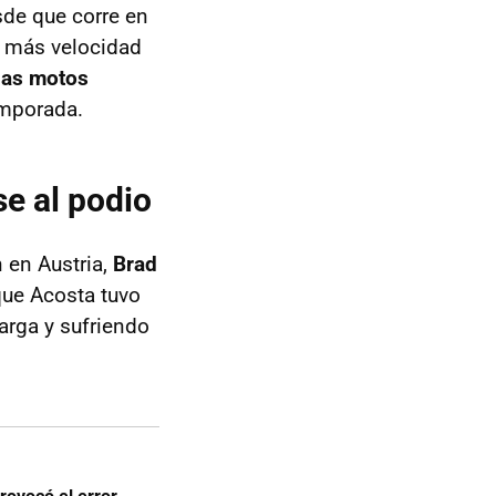
sde que corre en
e más velocidad
las motos
temporada.
e al podio
 en Austria,
Brad
que Acosta tuvo
arga y sufriendo