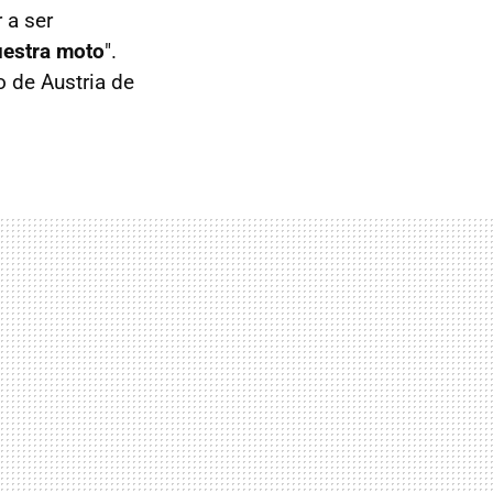
 a ser
uestra moto
".
o de Austria de