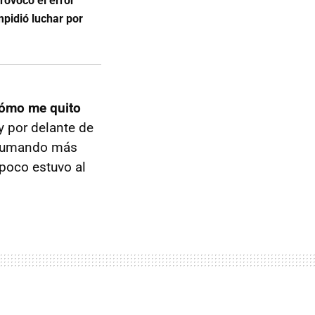
rovocó el error
pidió luchar por
cómo me quito
y por delante de
ó sumando más
poco estuvo al