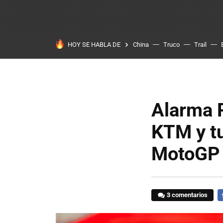
HOY SE HABLA DE
China
Truco
Trail
Alarma P
KTM y t
MotoGP 
3 comentarios
F