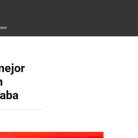
otor
mejor
n
raba