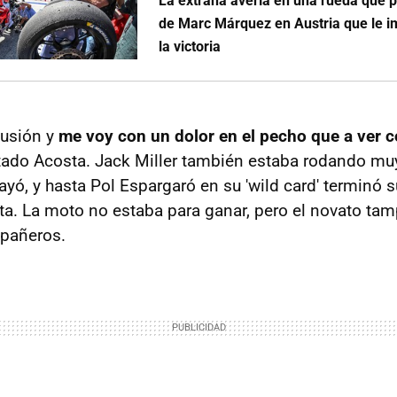
La extraña avería en una rueda que p
de Marc Márquez en Austria que le im
la victoria
lusión y
me voy con un dolor en el pecho que a ver 
ctado Acosta. Jack Miller también estaba rodando mu
cayó, y hasta Pol Espargaró en su 'wild card' termin
a. La moto no estaba para ganar, pero el novato tam
mpañeros.