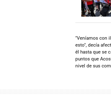
"Veníamos con i
esto", decía afe
él hasta que se 
puntos que Acost
nivel de sus co