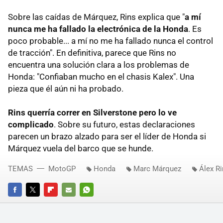
Sobre las caídas de Márquez, Rins explica que "
a mí
nunca me ha fallado la electrónica de la Honda
. Es
poco probable... a mí no me ha fallado nunca el control
de tracción". En definitiva, parece que Rins no
encuentra una solución clara a los problemas de
Honda: "Confiaban mucho en el chasis Kalex". Una
pieza que él aún ni ha probado.
Rins querría correr en Silverstone pero lo ve
complicado
. Sobre su futuro, estas declaraciones
parecen un brazo alzado para ser el líder de Honda si
Márquez vuela del barco que se hunde.
TEMAS
MotoGP
Honda
Marc Márquez
Álex R
FACEBOOK
TWITTER
FLIPBOARD
E-
WHATSAPP
MAIL