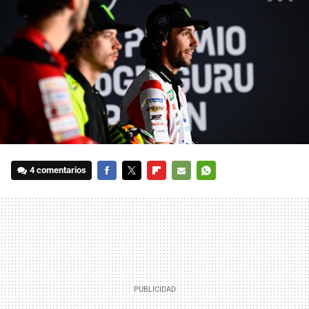
4 comentarios
FACEBOOK
TWITTER
FLIPBOARD
E-
WHATSAPP
MAIL