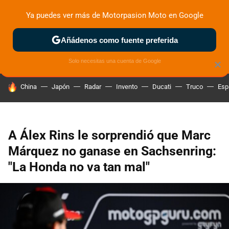
Ya puedes ver más de Motorpasion Moto en Google
ZONA DE PRUEBAS
DEPORTIVAS
MOTOS ELÉCTRICAS
Añádenos como fuente preferida
Solo necesitas una cuenta de Google
×
HOY SE HABLA DE
China
Japón
Radar
Invento
Ducati
Truco
Esp
A Álex Rins le sorprendió que Marc
Márquez no ganase en Sachsenring:
"La Honda no va tan mal"