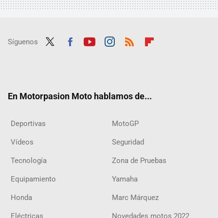
Síguenos
Twit
Fac
Yout
Inst
RSS
Flip
ter
ebo
ube
agra
boar
ok
m
d
En Motorpasion Moto hablamos de...
Deportivas
MotoGP
Vídeos
Seguridad
Tecnología
Zona de Pruebas
Equipamiento
Yamaha
Honda
Marc Márquez
Eléctricas
Novedades motos 2022