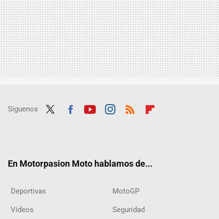
Síguenos
Twit
Fac
Yout
Inst
RSS
Flip
ter
ebo
ube
agra
boar
ok
m
d
En Motorpasion Moto hablamos de...
Deportivas
MotoGP
Vídeos
Seguridad