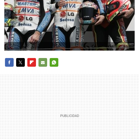
FACEBOOK
TWITTER
FLIPBOARD
E-
WHATSAPP
MAIL