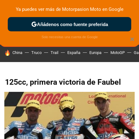
Ya puedes ver más de Motorpasion Moto en Google
ZONA DE PRUEBAS
DEPORTIVAS
MOTOS ELÉCTRICAS
Añádenos como fuente preferida
Solo necesitas una cuenta de Google
×
HOY SE HABLA DE
China
Truco
Trail
España
Europa
MotoGP
Ga
125cc, primera victoria de Faubel