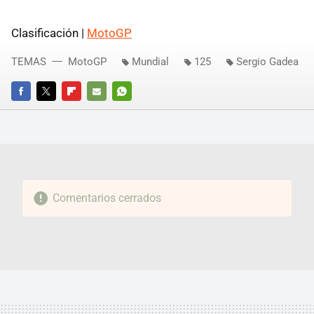
Clasificación |
MotoGP
TEMAS
MotoGP
Mundial
125
Sergio Gadea
FACEBOOK
TWITTER
FLIPBOARD
E-
WHATSAPP
MAIL
Comentarios cerrados