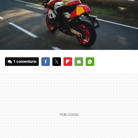
1 comentario
FACEBOOK
TWITTER
FLIPBOARD
E-
WHATSAPP
MAIL