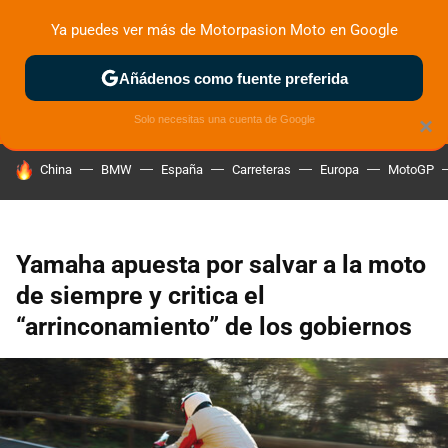
Ya puedes ver más de Motorpasion Moto en Google
ZONA DE PRUEBAS
DEPORTIVAS
MOTOS ELÉCTRICAS
Añádenos como fuente preferida
Solo necesitas una cuenta de Google
×
HOY SE HABLA DE
China
BMW
España
Carreteras
Europa
MotoGP
Yamaha apuesta por salvar a la moto
de siempre y critica el
“arrinconamiento” de los gobiernos