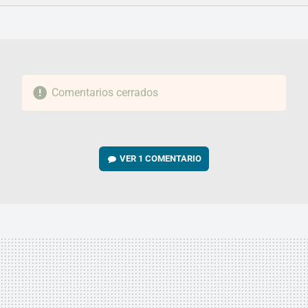
FACEBOOK
TWITTER
FLIPBOARD
E-
WHATSAPP
MAIL
Comentarios cerrados
VER
1 COMENTARIO