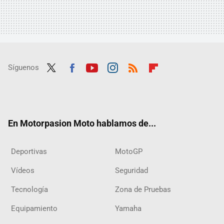
Síguenos
Twit
Fac
Yout
Inst
RSS
Flip
ter
ebo
ube
agra
boar
ok
m
d
En Motorpasion Moto hablamos de...
Deportivas
MotoGP
Vídeos
Seguridad
Tecnología
Zona de Pruebas
Equipamiento
Yamaha