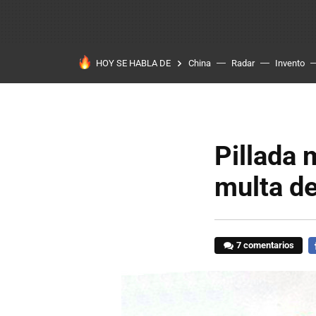
HOY SE HABLA DE
China
Radar
Invento
Pillada
multa de
7 comentarios
F