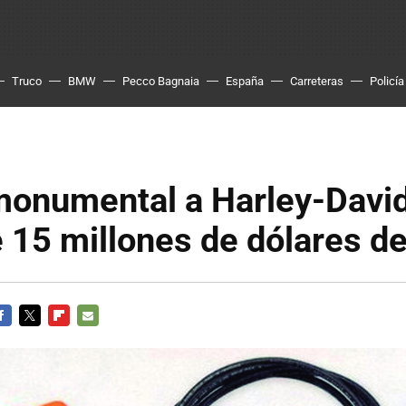
Truco
BMW
Pecco Bagnaia
España
Carreteras
Policía
 monumental a Harley-Davi
 15 millones de dólares de
ACEBOOK
TWITTER
FLIPBOARD
E-
MAIL