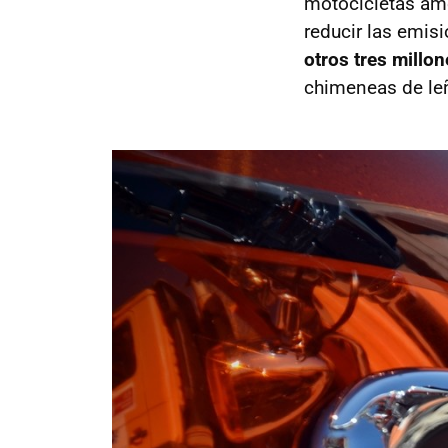
motocicletas ame
reducir las emis
otros tres millo
chimeneas de leñ