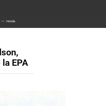
Honda
dson,
 la EPA