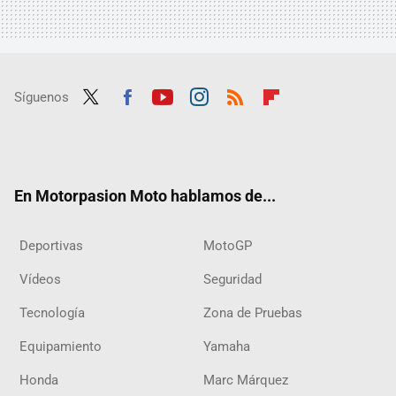
Síguenos
Twit
Fac
Yout
Inst
RSS
Flip
ter
ebo
ube
agra
boar
ok
m
d
En Motorpasion Moto hablamos de...
Deportivas
MotoGP
Vídeos
Seguridad
Tecnología
Zona de Pruebas
Equipamiento
Yamaha
Honda
Marc Márquez