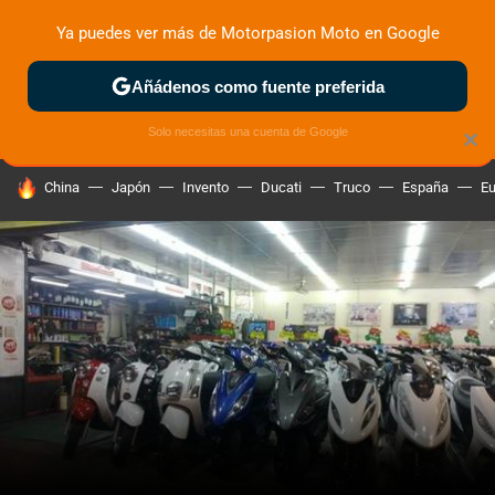
Ya puedes ver más de Motorpasion Moto en Google
ZONA DE PRUEBAS
DEPORTIVAS
MOTOS ELÉCTRICAS
Añádenos como fuente preferida
Solo necesitas una cuenta de Google
×
HOY SE HABLA DE
China
Japón
Invento
Ducati
Truco
España
Eu