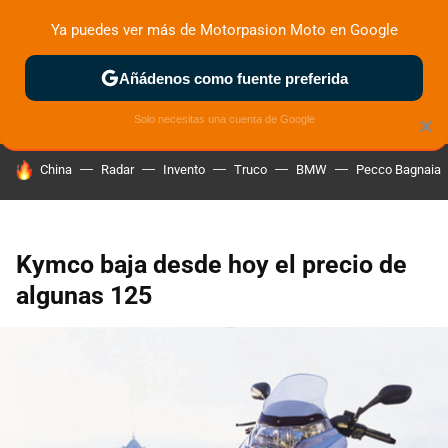
Ya puedes ver más de Motorpasion Moto en Google
ZONA DE PRUEBAS
DEPORTIVAS
MOTOS ELÉCTRICAS
Añádenos como fuente preferida
Solo necesitas una cuenta de Google
×
HOY SE HABLA DE
China
Radar
Invento
Truco
BMW
Pecco Bagnaia
Kymco baja desde hoy el precio de
algunas 125