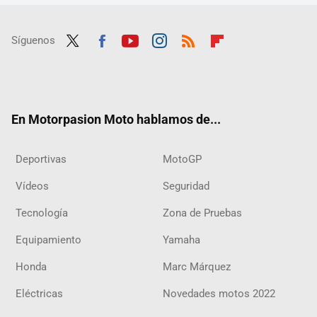
Síguenos
Twit
Fac
Yout
Inst
RSS
Flip
ter
ebo
ube
agra
boar
ok
m
d
En Motorpasion Moto hablamos de...
Deportivas
MotoGP
Vídeos
Seguridad
Tecnología
Zona de Pruebas
Equipamiento
Yamaha
Honda
Marc Márquez
Eléctricas
Novedades motos 2022