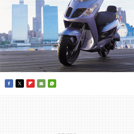
FACEBOOK
TWITTER
FLIPBOARD
E-
WHATSAPP
MAIL