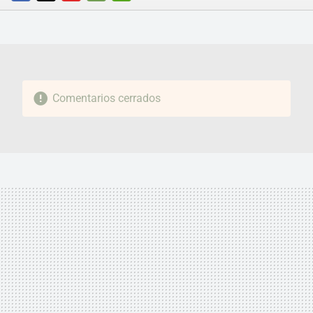
FACEBOOK
TWITTER
FLIPBOARD
E-
WHATSAPP
MAIL
Comentarios cerrados