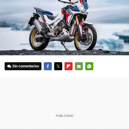
Sin comentarios
FACEBOOK
TWITTER
FLIPBOARD
E-
WHATSAPP
MAIL