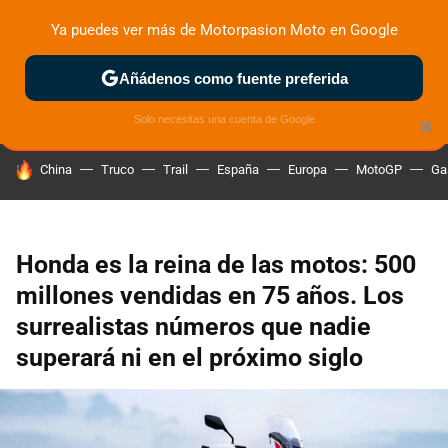
Ya puedes ver más de Motorpasion Moto en Google
ZONA DE PRUEBAS
DEPORTIVAS
MOTOS ELÉCTRICAS
Añádenos como fuente preferida
Solo necesitas una cuenta de Google
×
HOY SE HABLA DE
China
Truco
Trail
España
Europa
MotoGP
Ga
Honda es la reina de las motos: 500
millones vendidas en 75 años. Los
surrealistas números que nadie
superará ni en el próximo siglo