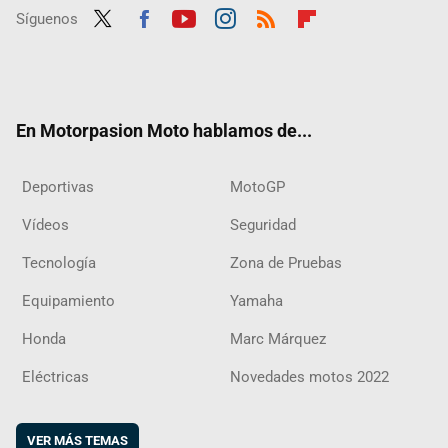
Síguenos
Twit
Fac
Yout
Inst
RSS
Flip
ter
ebo
ube
agra
boar
ok
m
d
En Motorpasion Moto hablamos de...
Deportivas
MotoGP
Vídeos
Seguridad
Tecnología
Zona de Pruebas
Equipamiento
Yamaha
Honda
Marc Márquez
Eléctricas
Novedades motos 2022
VER MÁS TEMAS