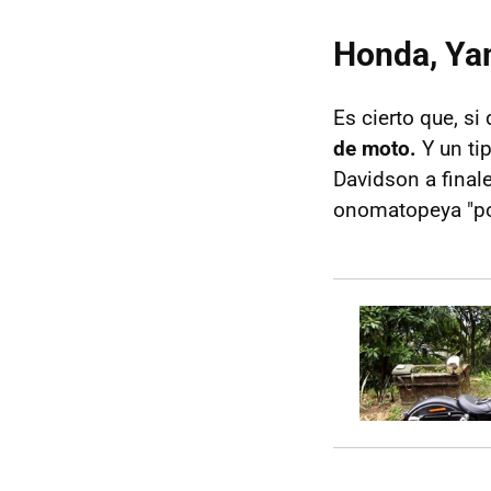
Honda, Ya
Es cierto que, s
de moto.
Y un ti
Davidson a final
onomatopeya "pot