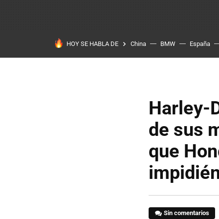
HOY SE HABLA DE
China
BMW
España
Harley-D
de sus m
que Hon
impidié
Sin comentarios