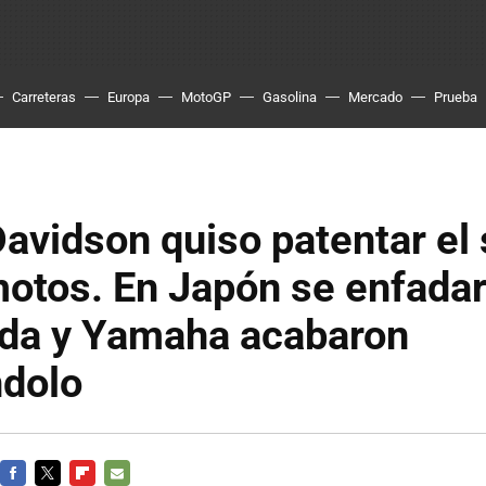
Carreteras
Europa
MotoGP
Gasolina
Mercado
Prueba
avidson quiso patentar el
otos. En Japón se enfadar
da y Yamaha acabaron
ndolo