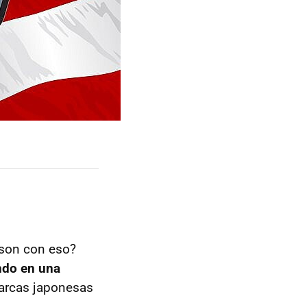
idson con eso?
ndo en una
marcas japonesas