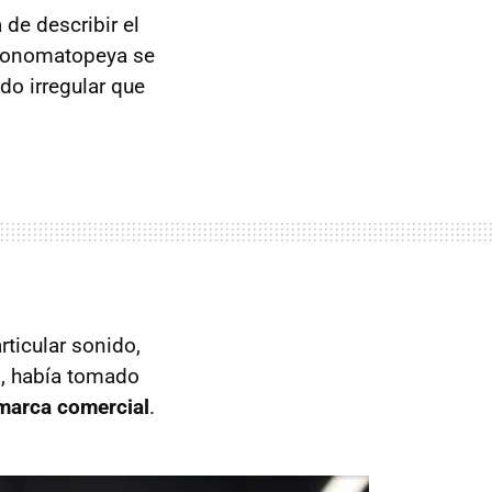
de describir el
ta onomatopeya se
do irregular que
ticular sonido,
, había tomado
 marca comercial
.