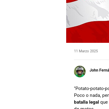
11 Marzo 2025
John Fern
"Potato-potato-po
Poco o nada, pen
batalla legal
que 
de motos.