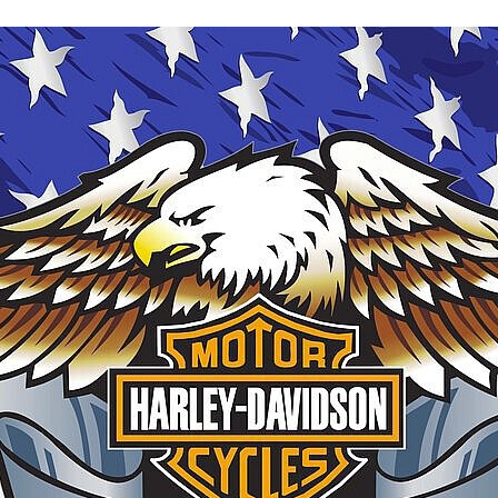
FACEBOOK
TWITTER
FLIPBOARD
E-
MAIL