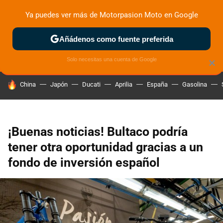
Ya puedes ver más de Motorpasion Moto en Google
ZONA DE PRUEBAS
DEPORTIVAS
MOTOS ELÉCTRICAS
Añádenos como fuente preferida
Solo necesitas una cuenta de Google
×
HOY SE HABLA DE
China
Japón
Ducati
Aprilia
España
Gasolina
¡Buenas noticias! Bultaco podría
tener otra oportunidad gracias a un
fondo de inversión español