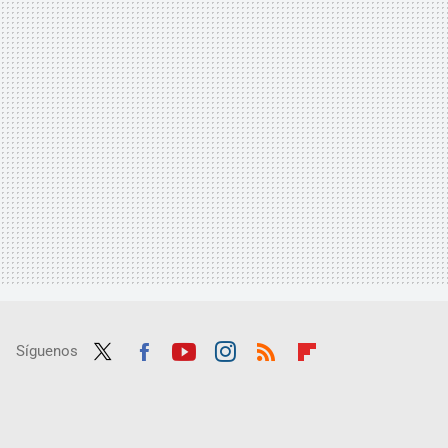
Síguenos
Twit
Fac
Yout
Inst
RSS
Flip
ter
ebo
ube
agra
boar
ok
m
d