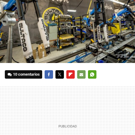
10 comentarios
FACEBOOK
TWITTER
FLIPBOARD
E-
WHATSAPP
MAIL