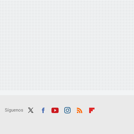
Síguenos
Twit
Fac
Yout
Inst
RSS
Flip
ter
ebo
ube
agra
boar