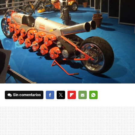
Sin comentarios
FACEBOOK
TWITTER
FLIPBOARD
E-
WHATSAPP
MAIL