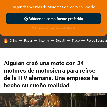
Ya puedes ver más de Motorpasion Moto en Google
ZONA DE PRUEBAS
DEPORTIVAS
MOTOS ELÉCTRICAS
Añádenos como fuente preferida
Solo necesitas una cuenta de Google
×
HOY SE HABLA DE
China
Radar
Invento
Ducati
Truco
Pecco Bagnaia
Alguien creó una moto con 24
motores de motosierra para reírse
de la ITV alemana. Una empresa ha
hecho su sueño realidad