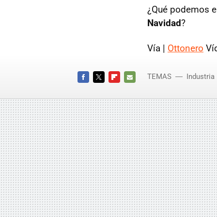
¿Qué podemos e
Navidad
?
Vía |
Ottonero
Víd
TEMAS
Industria
FACEBOOK
TWITTER
FLIPBOARD
E-
MAIL