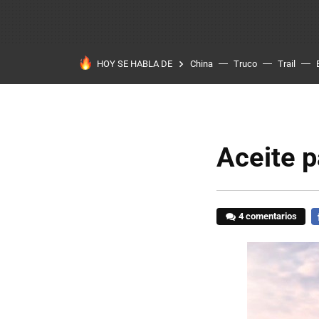
HOY SE HABLA DE
China
Truco
Trail
Aceite p
4 comentarios
F