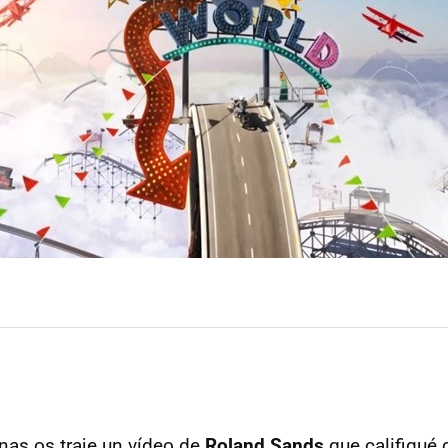
as os traje un vídeo de
Roland Sands
que califiqué