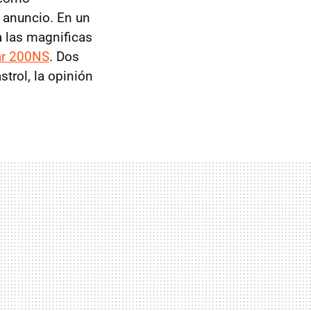
e anuncio. En un
a las magnificas
ar 200NS
. Dos
trol, la opinión