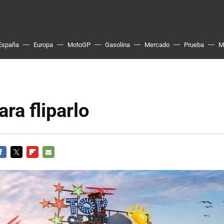
España
Europa
MotoGP
Gasolina
Mercado
Prueba
M
ara fliparlo
ACEBOOK
TWITTER
FLIPBOARD
E-
MAIL