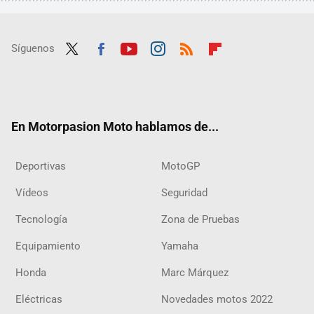
Síguenos
Twit
Fac
Yout
Inst
RSS
Flip
ter
ebo
ube
agra
boar
ok
m
d
En Motorpasion Moto hablamos de...
Deportivas
MotoGP
Vídeos
Seguridad
Tecnología
Zona de Pruebas
Equipamiento
Yamaha
Honda
Marc Márquez
Eléctricas
Novedades motos 2022