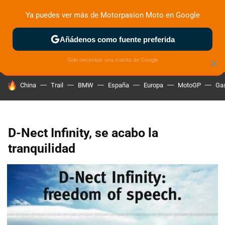
Ya puedes ver más de Motorpasion Moto en Google
ZONA DE PRUEBAS
DEPORTIVAS
MOTOS ELÉCTRICAS
Añádenos como fuente preferida
Solo necesitas una cuenta de Google
×
HOY SE HABLA DE
China
Trail
BMW
España
Europa
MotoGP
Gas
D-Nect Infinity, se acabo la
tranquilidad