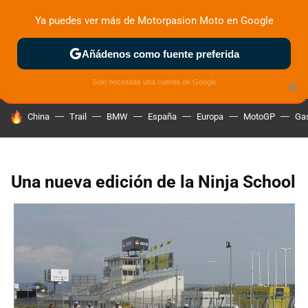
Ya puedes ver más de Motorpasion Moto en Google
ZONA DE PRUEBAS
DEPORTIVAS
MOTOS ELÉCTRICAS
Añádenos como fuente preferida
Solo necesitas una cuenta de Google
×
HOY SE HABLA DE
China
Trail
BMW
España
Europa
MotoGP
Gas
Una nueva edición de la Ninja School