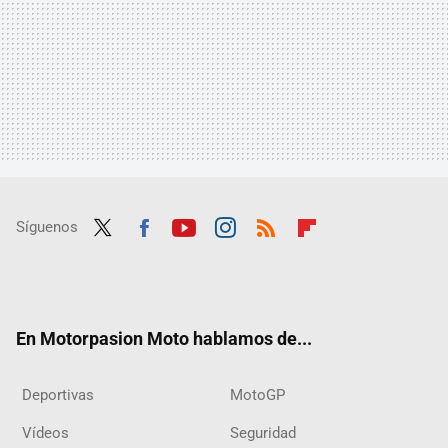
Síguenos
Twit
Fac
Yout
Inst
RSS
Flip
ter
ebo
ube
agra
boar
ok
m
d
En Motorpasion Moto hablamos de...
Deportivas
MotoGP
Vídeos
Seguridad