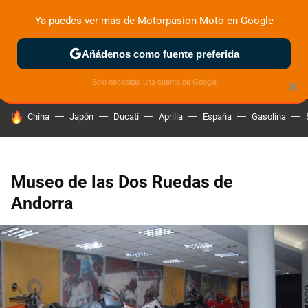
Ya puedes ver más de Motorpasion Moto en Google
ZONA DE PRUEBAS
DEPORTIVAS
MOTOS ELÉCTRICAS
Añádenos como fuente preferida
Solo necesitas una cuenta de Google
×
HOY SE HABLA DE
China
Japón
Ducati
Aprilia
España
Gasolina
Museo de las Dos Ruedas de
Andorra