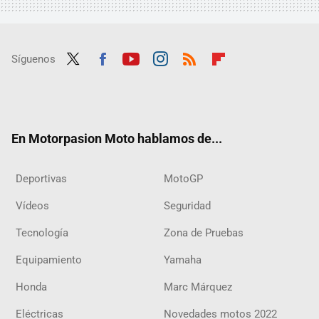
Síguenos
Twit
Fac
Yout
Inst
RSS
Flip
ter
ebo
ube
agra
boar
ok
m
d
En Motorpasion Moto hablamos de...
Deportivas
MotoGP
Vídeos
Seguridad
Tecnología
Zona de Pruebas
Equipamiento
Yamaha
Honda
Marc Márquez
Eléctricas
Novedades motos 2022