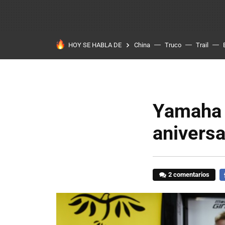
HOY SE HABLA DE
China
Truco
Trail
Yamaha 
aniversa
2 comentarios
F