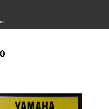
otor
60