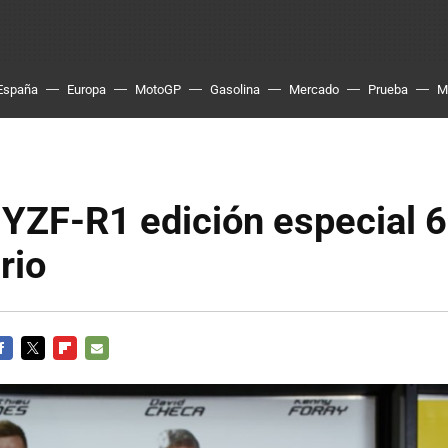
España
Europa
MotoGP
Gasolina
Mercado
Prueba
M
YZF-R1 edición especial 
rio
ACEBOOK
TWITTER
FLIPBOARD
E-
MAIL