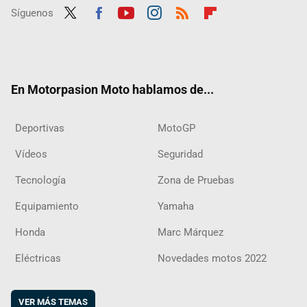
Síguenos
Twit
Fac
Yout
Inst
RSS
Flip
ter
ebo
ube
agra
boar
ok
m
d
En Motorpasion Moto hablamos de...
Deportivas
MotoGP
Vídeos
Seguridad
Tecnología
Zona de Pruebas
Equipamiento
Yamaha
Honda
Marc Márquez
Eléctricas
Novedades motos 2022
VER MÁS TEMAS