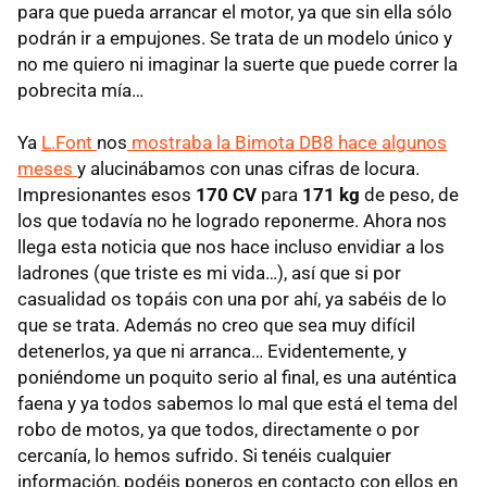
para que pueda arrancar el motor, ya que sin ella sólo
podrán ir a empujones. Se trata de un modelo único y
no me quiero ni imaginar la suerte que puede correr la
pobrecita mía…
Ya
L.Font
nos
mostraba la Bimota DB8 hace algunos
meses
y alucinábamos con unas cifras de locura.
Impresionantes esos
170 CV
para
171 kg
de peso, de
los que todavía no he logrado reponerme. Ahora nos
llega esta noticia que nos hace incluso envidiar a los
ladrones (que triste es mi vida…), así que si por
casualidad os topáis con una por ahí, ya sabéis de lo
que se trata. Además no creo que sea muy difícil
detenerlos, ya que ni arranca… Evidentemente, y
poniéndome un poquito serio al final, es una auténtica
faena y ya todos sabemos lo mal que está el tema del
robo de motos, ya que todos, directamente o por
cercanía, lo hemos sufrido. Si tenéis cualquier
información, podéis poneros en contacto con ellos en