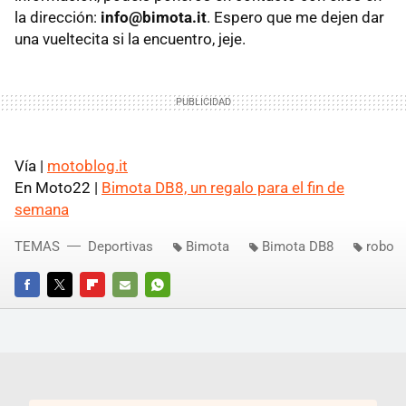
la dirección:
info@bimota.it
. Espero que me dejen dar
una vueltecita si la encuentro, jeje.
Vía |
motoblog.it
En Moto22 |
Bimota DB8, un regalo para el fin de
semana
TEMAS
Deportivas
Bimota
Bimota DB8
robo
FACEBOOK
TWITTER
FLIPBOARD
E-
WHATSAPP
MAIL