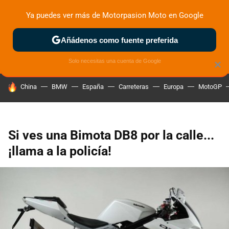
Ya puedes ver más de Motorpasion Moto en Google
ZONA DE PRUEBAS
DEPORTIVAS
MOTOS ELÉCTRICAS
Añádenos como fuente preferida
Solo necesitas una cuenta de Google
×
HOY SE HABLA DE
China
BMW
España
Carreteras
Europa
MotoGP
Si ves una Bimota DB8 por la calle...
¡llama a la policía!