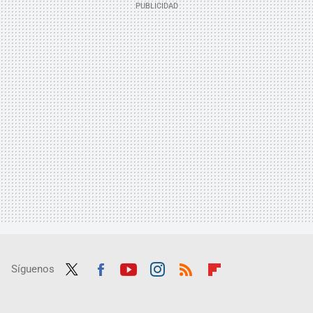
Síguenos
Twit
Fac
Yout
Inst
RSS
Flip
ter
ebo
ube
agra
boar