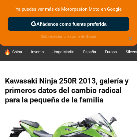
Ya puedes ver más de Motorpasion Moto en Google
ZONA DE PRUEBAS
DEPORTIVAS
MOTOS ELÉCTRICAS
Añádenos como fuente preferida
Solo necesitas una cuenta de Google
×
HOY SE HABLA DE
China
Invento
Jorge Martín
España
Europa
Silver
Kawasaki Ninja 250R 2013, galería y
primeros datos del cambio radical
para la pequeña de la familia