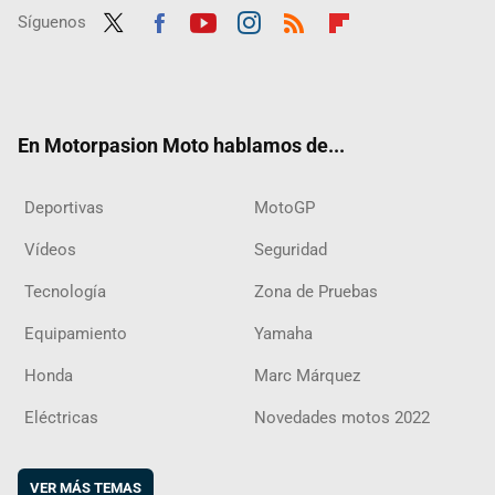
Síguenos
Twit
Fac
Yout
Inst
RSS
Flip
ter
ebo
ube
agra
boar
ok
m
d
En Motorpasion Moto hablamos de...
Deportivas
MotoGP
Vídeos
Seguridad
Tecnología
Zona de Pruebas
Equipamiento
Yamaha
Honda
Marc Márquez
Eléctricas
Novedades motos 2022
VER MÁS TEMAS