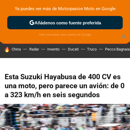
Ya puedes ver más de Motorpasion Moto en Google
ZONA DE PRUEBAS
DEPORTIVAS
MOTOS ELÉCTRICAS
Añádenos como fuente preferida
Solo necesitas una cuenta de Google
×
HOY SE HABLA DE
China
Radar
Invento
Ducati
Truco
Pecco Bagnaia
Esta Suzuki Hayabusa de 400 CV es
una moto, pero parece un avión: de 0
a 323 km/h en seis segundos