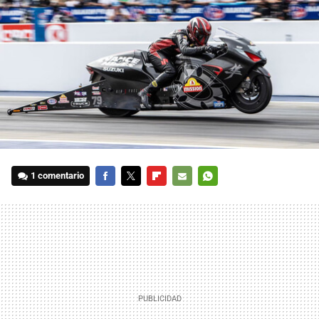
1 comentario
FACEBOOK
TWITTER
FLIPBOARD
E-
WHATSAPP
MAIL