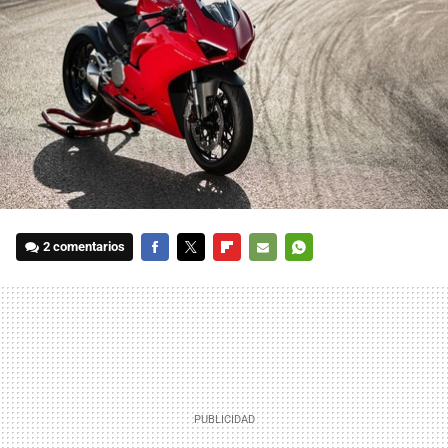
2 comentarios
FACEBOOK
TWITTER
FLIPBOARD
E-
WHATSAPP
MAIL