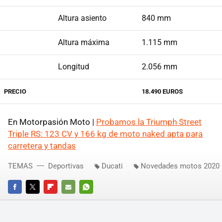
Altura asiento
840 mm
Altura máxima
1.115 mm
Longitud
2.056 mm
PRECIO
18.490 EUROS
En Motorpasión Moto |
Probamos la Triumph Street
Triple RS: 123 CV y 166 kg de moto naked apta para
carretera y tandas
TEMAS
Deportivas
Ducati
Novedades motos 2020
FACEBOOK
TWITTER
FLIPBOARD
E-
WHATSAPP
MAIL