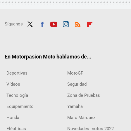
Síguenos
Twit
Fac
Yout
Inst
RSS
Flip
ter
ebo
ube
agra
boar
ok
m
d
En Motorpasion Moto hablamos de...
Deportivas
MotoGP
Vídeos
Seguridad
Tecnología
Zona de Pruebas
Equipamiento
Yamaha
Honda
Marc Márquez
Eléctricas
Novedades motos 2022