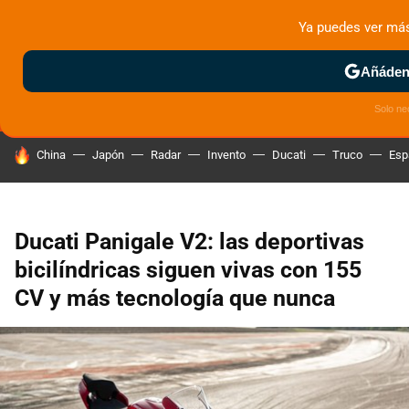
Ya puedes ver má
MENÚ
NUEVO
Añádeno
ZONA DE PRUEBAS
DEPORTIVAS
MOTOS ELÉCTRICAS
Solo ne
HOY SE HABLA DE
China
Japón
Radar
Invento
Ducati
Truco
Esp
Ducati Panigale V2: las deportivas
bicilíndricas siguen vivas con 155
CV y más tecnología que nunca