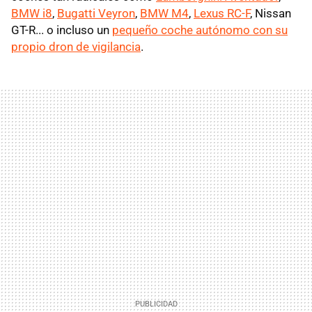
BMW i8
,
Bugatti Veyron
,
BMW M4
,
Lexus RC-F
, Nissan
GT-R... o incluso un
pequeño coche autónomo con su
propio dron de vigilancia
.