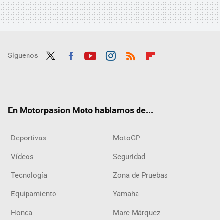
Síguenos
Twit
Fac
Yout
Inst
RSS
Flip
ter
ebo
ube
agra
boar
ok
m
d
En Motorpasion Moto hablamos de...
Deportivas
MotoGP
Vídeos
Seguridad
Tecnología
Zona de Pruebas
Equipamiento
Yamaha
Honda
Marc Márquez