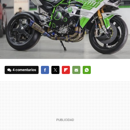
4 comentarios
FACEBOOK
TWITTER
FLIPBOARD
E-
WHATSAPP
MAIL