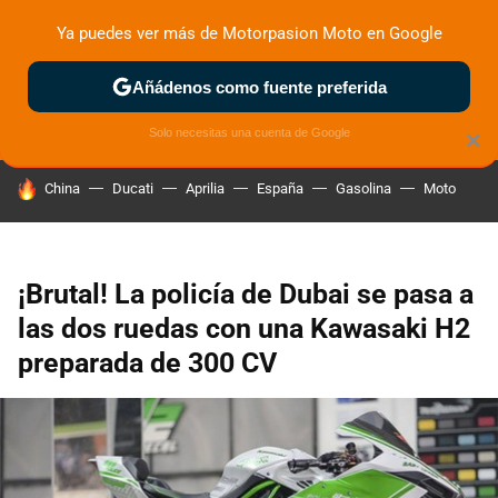
Ya puedes ver más de Motorpasion Moto en Google
ZONA DE PRUEBAS
DEPORTIVAS
MOTOS ELÉCTRICAS
Añádenos como fuente preferida
Solo necesitas una cuenta de Google
×
HOY SE HABLA DE
China
Ducati
Aprilia
España
Gasolina
Moto
¡Brutal! La policía de Dubai se pasa a
las dos ruedas con una Kawasaki H2
preparada de 300 CV