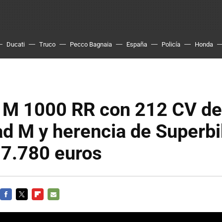
Ducati
Truco
Pecco Bagnaia
España
Policía
Honda
M 1000 RR con 212 CV de
ad M y herencia de Superb
37.780 euros
FACEBOOK
TWITTER
FLIPBOARD
E-
MAIL