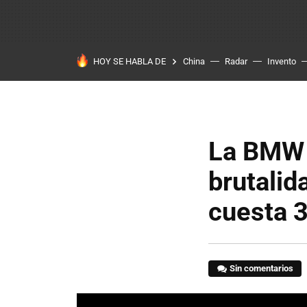
HOY SE HABLA DE
China
Radar
Invento
La BMW 
brutalid
cuesta 
Sin comentarios