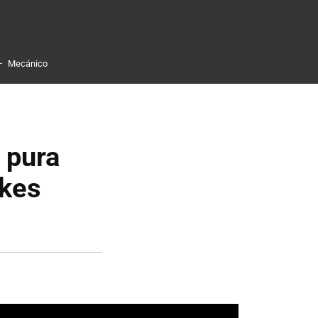
Mecánico
 pura
ikes