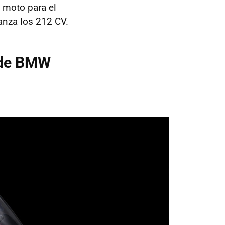
 moto para el
anza los 212 CV.
n de BMW