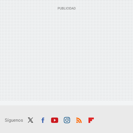
Síguenos
Twit
Fac
Yout
Inst
RSS
Flip