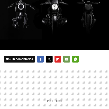
Sin comentarios
FACEBOOK
TWITTER
FLIPBOARD
E-
WHATSAPP
MAIL