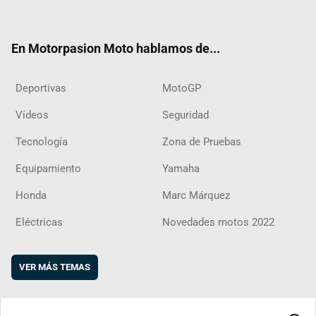
ter
ebo
ube
agra
boar
ok
m
d
En Motorpasion Moto hablamos de...
Deportivas
MotoGP
Vídeos
Seguridad
Tecnología
Zona de Pruebas
Equipamiento
Yamaha
Honda
Marc Márquez
Eléctricas
Novedades motos 2022
VER MÁS TEMAS