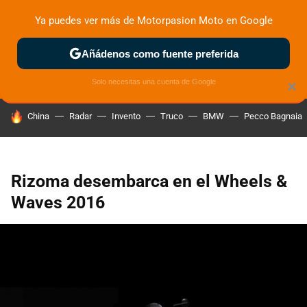
Ya puedes ver más de Motorpasion Moto en Google
ZONA DE PRUEBAS
DEPORTIVAS
MOTOS ELÉCTRICAS
Añádenos como fuente preferida
Solo necesitas una cuenta de Google
×
HOY SE HABLA DE
China
Radar
Invento
Truco
BMW
Pecco Bagnaia
Rizoma desembarca en el Wheels &
Waves 2016