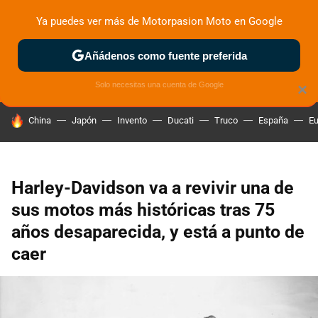
Ya puedes ver más de Motorpasion Moto en Google
ZONA DE PRUEBAS
DEPORTIVAS
MOTOS ELÉCTRICAS
Añádenos como fuente preferida
Solo necesitas una cuenta de Google
×
HOY SE HABLA DE
China
Japón
Invento
Ducati
Truco
España
Eu
Harley-Davidson va a revivir una de
sus motos más históricas tras 75
años desaparecida, y está a punto de
caer