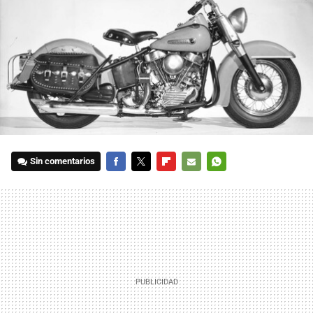
Sin comentarios
FACEBOOK
TWITTER
FLIPBOARD
E-
WHATSAPP
MAIL