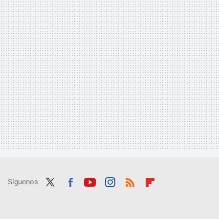
Síguenos
Twit
Fac
Yout
Inst
RSS
Flip
ter
ebo
ube
agra
boar