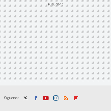
Síguenos
Twit
Fac
Yout
Inst
RSS
Flip