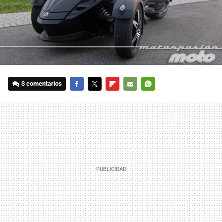
3 comentarios
FACEBOOK
TWITTER
FLIPBOARD
E-
WHATSAPP
MAIL