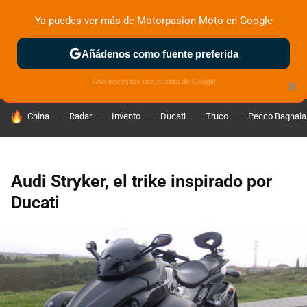
Ya puedes ver más de Motorpasion Moto en Google
ZONA DE PRUEBAS
DEPORTIVAS
MOTOS ELÉCTRICAS
Añádenos como fuente preferida
Solo necesitas una cuenta de Google
×
HOY SE HABLA DE
China
Radar
Invento
Ducati
Truco
Pecco Bagnaia
Audi Stryker, el trike inspirado por
Ducati