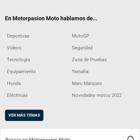
ter
ebo
ube
agra
boar
ok
m
d
En Motorpasion Moto hablamos de...
Deportivas
MotoGP
Vídeos
Seguridad
Tecnología
Zona de Pruebas
Equipamiento
Yamaha
Honda
Marc Márquez
Eléctricas
Novedades motos 2022
VER MÁS TEMAS