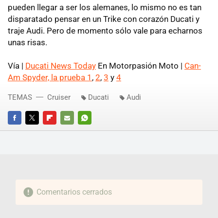
pueden llegar a ser los alemanes, lo mismo no es tan
disparatado pensar en un Trike con corazón Ducati y
traje Audi. Pero de momento sólo vale para echarnos
unas risas.
Vía |
Ducati News Today
En Motorpasión Moto |
Can-
Am Spyder, la prueba 1
,
2
,
3
y
4
TEMAS
Cruiser
Ducati
Audi
FACEBOOK
TWITTER
FLIPBOARD
E-
WHATSAPP
MAIL
Comentarios cerrados