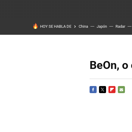
HOY SE HABLA DE
China
Japón
Radar
BeOn, o 
FACEBOOK
TWITTER
FLIPBOARD
E-
MAIL