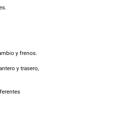
es.
ambio y frenos.
ntero y trasero,
iferentes