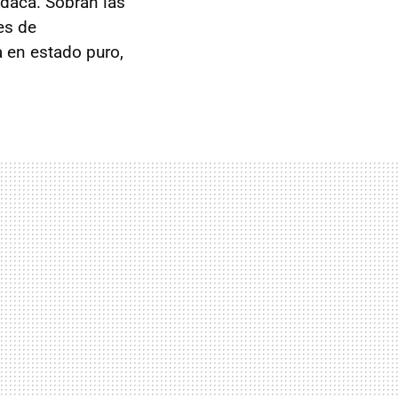
 daca. Sobran las
es de
a en estado puro,