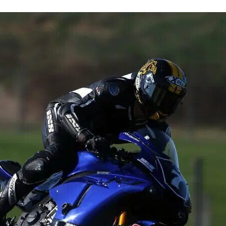
FACEBOOK
TWITTER
FLIPBOARD
E-
MAIL