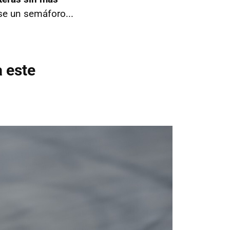
rse un semáforo...
a este