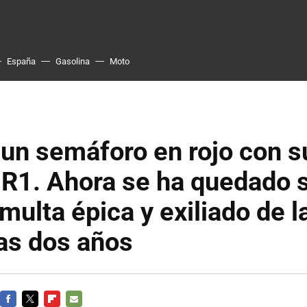
España
Gasolina
Moto
 un semáforo en rojo con s
R1. Ahora se ha quedado s
multa épica y exiliado de l
as dos años