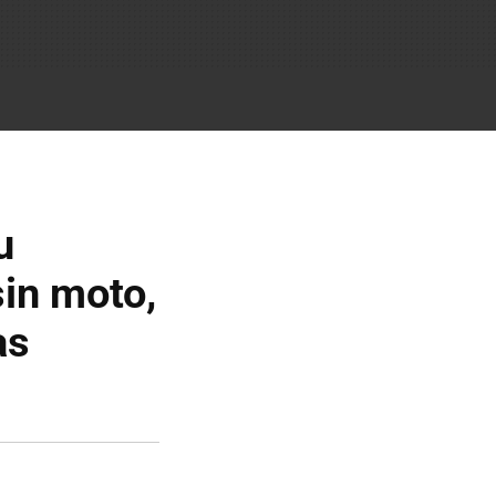
u
in moto,
as