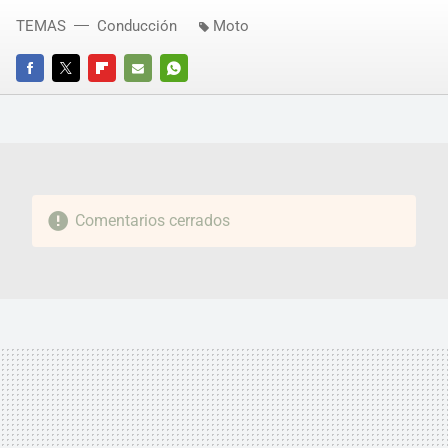
TEMAS
Conducción
Moto
FACEBOOK
TWITTER
FLIPBOARD
E-
WHATSAPP
MAIL
Comentarios cerrados