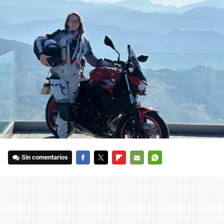
Sin comentarios
FACEBOOK
TWITTER
FLIPBOARD
E-
WHATSAPP
MAIL