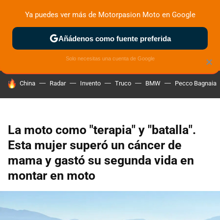
Ya puedes ver más de Motorpasion Moto en Google
ZONA DE PRUEBAS
DEPORTIVAS
MOTOS ELÉCTRICAS
Añádenos como fuente preferida
Solo necesitas una cuenta de Google
×
HOY SE HABLA DE
China
Radar
Invento
Truco
BMW
Pecco Bagnaia
La moto como "terapia" y "batalla".
Esta mujer superó un cáncer de
mama y gastó su segunda vida en
montar en moto