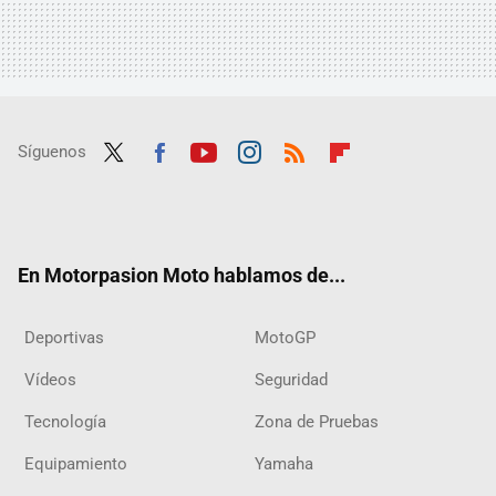
Síguenos
Twit
Fac
Yout
Inst
RSS
Flip
ter
ebo
ube
agra
boar
ok
m
d
En Motorpasion Moto hablamos de...
Deportivas
MotoGP
Vídeos
Seguridad
Tecnología
Zona de Pruebas
Equipamiento
Yamaha