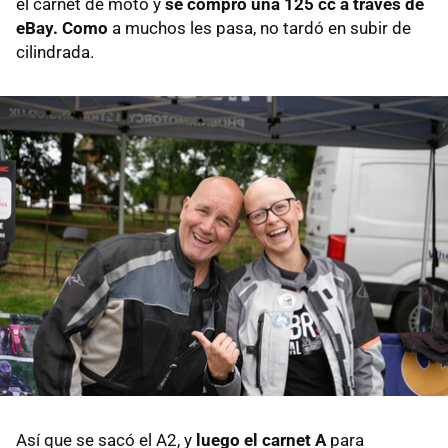
el carnet de moto y
se compró una 125 cc a través de
eBay. Como
a muchos les pasa, no tardó en subir de
cilindrada.
Así que se sacó el A2, y
luego el carnet A
para