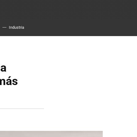
Industria
la
 más