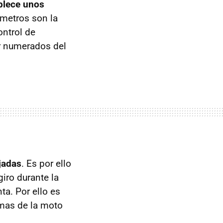
blece unos
metros son la
ontrol de
ir numerados del
jadas
. Es por ello
iro durante la
ta. Por ello es
omas de la moto