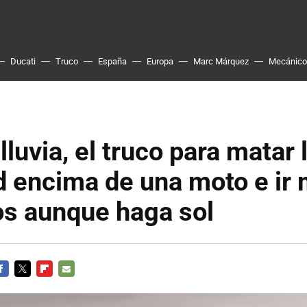
Ducati
Truco
España
Europa
Marc Márquez
Mecánico
lluvia, el truco para matar 
d encima de una moto e ir
os aunque haga sol
ACEBOOK
TWITTER
FLIPBOARD
E-
MAIL