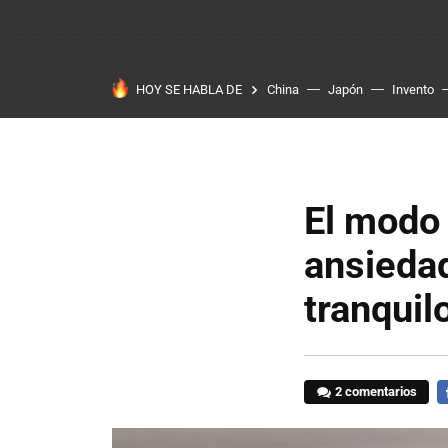
HOY SE HABLA DE
China
Japón
Invento
El modo 
ansieda
tranquil
2 comentarios
F