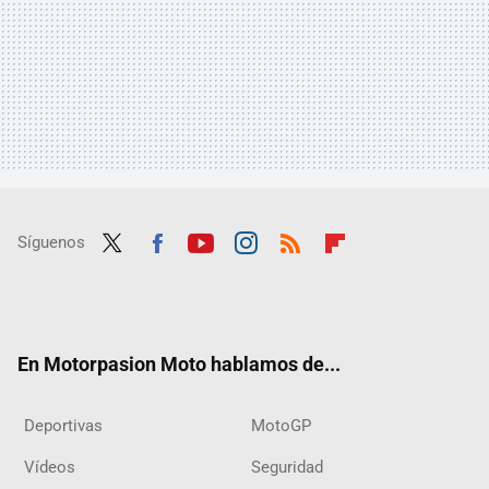
Síguenos
Twit
Fac
Yout
Inst
RSS
Flip
ter
ebo
ube
agra
boar
ok
m
d
En Motorpasion Moto hablamos de...
Deportivas
MotoGP
Vídeos
Seguridad