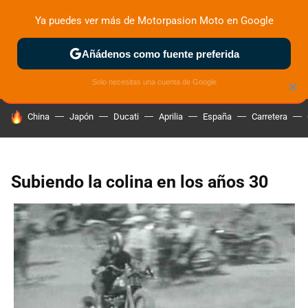
Ya puedes ver más de Motorpasion Moto en Google
ZONA DE PRUEBAS
DEPORTIVAS
MOTOS ELÉCTRICAS
Añádenos como fuente preferida
Solo necesitas una cuenta de Google
×
HOY SE HABLA DE
China
Japón
Ducati
Aprilia
España
Carretera
Subiendo la colina en los años 30