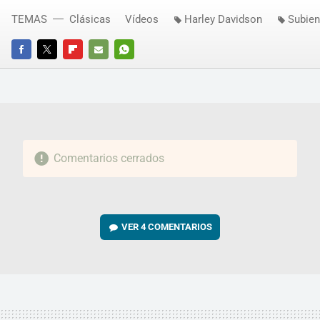
TEMAS
Clásicas
Vídeos
Harley Davidson
Subien
FACEBOOK
TWITTER
FLIPBOARD
E-
WHATSAPP
MAIL
Comentarios cerrados
VER
4 COMENTARIOS