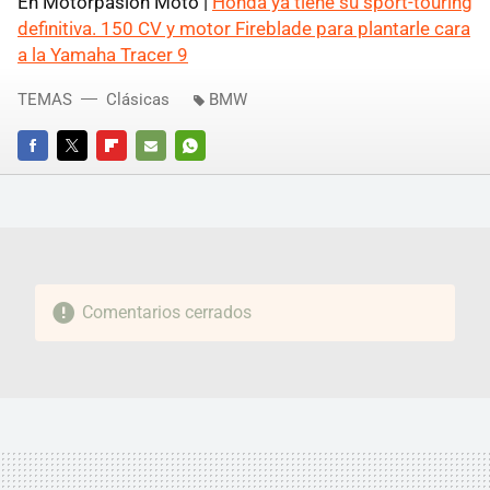
En Motorpasión Moto |
Honda ya tiene su sport-touring
definitiva. 150 CV y motor Fireblade para plantarle cara
a la Yamaha Tracer 9
TEMAS
Clásicas
BMW
FACEBOOK
TWITTER
FLIPBOARD
E-
WHATSAPP
MAIL
Comentarios cerrados