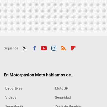
Síguenos
Twit
Fac
Yout
Inst
RSS
Flip
ter
ebo
ube
agra
boar
ok
m
d
En Motorpasion Moto hablamos de...
Deportivas
MotoGP
Vídeos
Seguridad
Tecnología
Zona de Pruebas