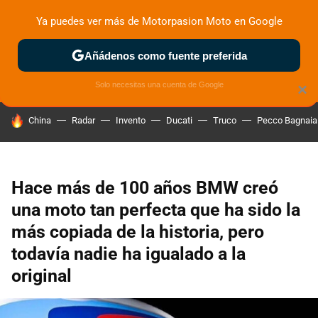
Ya puedes ver más de Motorpasion Moto en Google
ZONA DE PRUEBAS
DEPORTIVAS
MOTOS ELÉCTRICAS
Añádenos como fuente preferida
Solo necesitas una cuenta de Google
×
HOY SE HABLA DE
China
Radar
Invento
Ducati
Truco
Pecco Bagnaia
Hace más de 100 años BMW creó
una moto tan perfecta que ha sido la
más copiada de la historia, pero
todavía nadie ha igualado a la
original