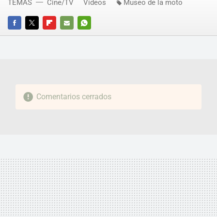
TEMAS
Cine/TV
Vídeos
Museo de la moto
FACEBOOK
TWITTER
FLIPBOARD
E-
WHATSAPP
MAIL
Comentarios cerrados