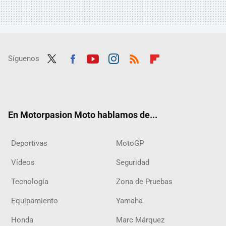
Síguenos
Twit
Fac
Yout
Inst
RSS
Flip
ter
ebo
ube
agra
boar
ok
m
d
En Motorpasion Moto hablamos de...
Deportivas
MotoGP
Vídeos
Seguridad
Tecnología
Zona de Pruebas
Equipamiento
Yamaha
Honda
Marc Márquez