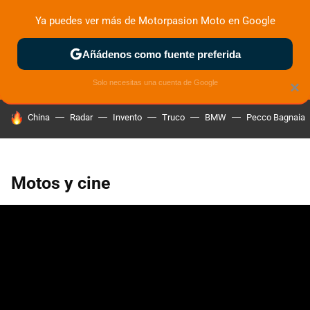
Ya puedes ver más de Motorpasion Moto en Google
ZONA DE PRUEBAS
DEPORTIVAS
MOTOS ELÉCTRICAS
Añádenos como fuente preferida
Solo necesitas una cuenta de Google
×
HOY SE HABLA DE
China
Radar
Invento
Truco
BMW
Pecco Bagnaia
Motos y cine