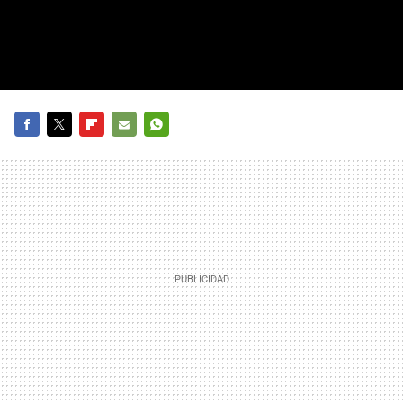
FACEBOOK
TWITTER
FLIPBOARD
E-
WHATSAPP
MAIL