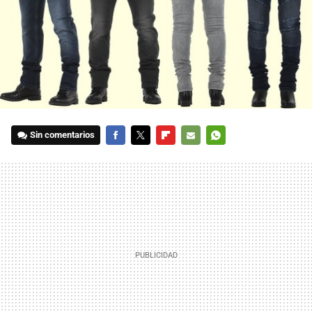
Sin comentarios
FACEBOOK
TWITTER
FLIPBOARD
E-
WHATSAPP
MAIL