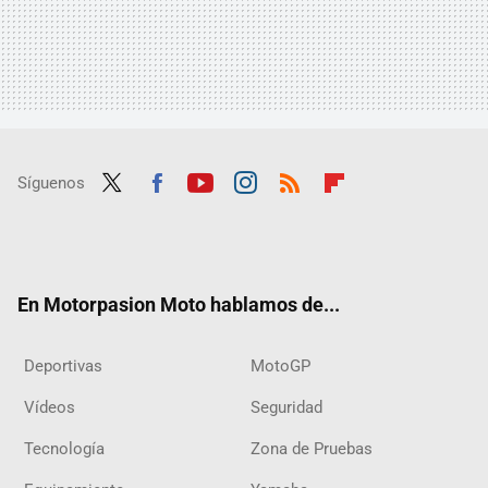
Síguenos
Twit
Fac
Yout
Inst
RSS
Flip
ter
ebo
ube
agra
boar
ok
m
d
En Motorpasion Moto hablamos de...
Deportivas
MotoGP
Vídeos
Seguridad
Tecnología
Zona de Pruebas