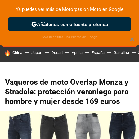
Ya puedes ver más de Motorpasion Moto en Google
ZONA DE PRUEBAS
DEPORTIVAS
MOTOS ELÉCTRICAS
Añádenos como fuente preferida
Solo necesitas una cuenta de Google
×
HOY SE HABLA DE
China
Japón
Ducati
Aprilia
España
Gasolina
Vaqueros de moto Overlap Monza y
Stradale: protección veraniega para
hombre y mujer desde 169 euros