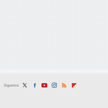
Síguenos
Twit
Fac
Yout
Inst
RSS
Flip
ter
ebo
ube
agra
boar
ok
m
d