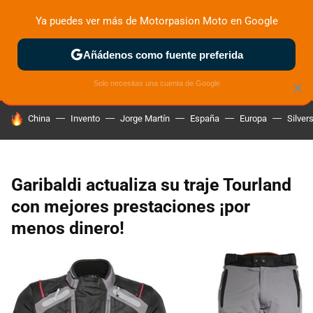
Ya puedes ver más de Motorpasion Moto en Google
ZONA DE PRUEBAS
DEPORTIVAS
MOTOS ELÉCTRICAS
Añádenos como fuente preferida
Solo necesitas una cuenta de Google
×
HOY SE HABLA DE
China
Invento
Jorge Martín
España
Europa
Silver
Garibaldi actualiza su traje Tourland
con mejores prestaciones ¡por
menos dinero!