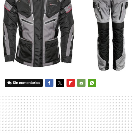
Sin comentarios
FACEBOOK
TWITTER
FLIPBOARD
E-
WHATSAPP
MAIL