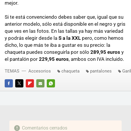
mejor.
Si te está convenciendo debes saber que, igual que su
anterior modelo, sólo está disponible en el negro y gris
que ves en las fotos. En las tallas ya hay más variedad
y podrás elegir desde la
S a la XXL
pero, como hemos
dicho, lo que más te iba a gustar es su precio: la
chaqueta puedes conseguirla por sólo
289,95 euros
y
el pantalón por
229,95 euros
, ambos con IVA incluido.
TEMAS
Accesorios
chaqueta
pantalones
Gari
FACEBOOK
TWITTER
FLIPBOARD
E-
WHATSAPP
MAIL
Comentarios cerrados