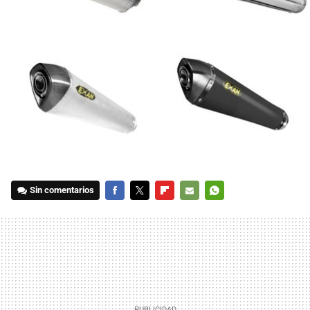
Sin comentarios
FACEBOOK
TWITTER
FLIPBOARD
E-
WHATSAPP
MAIL