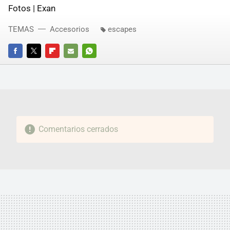
Fotos | Exan
TEMAS
Accesorios
escapes
FACEBOOK
TWITTER
FLIPBOARD
E-
WHATSAPP
MAIL
Comentarios cerrados