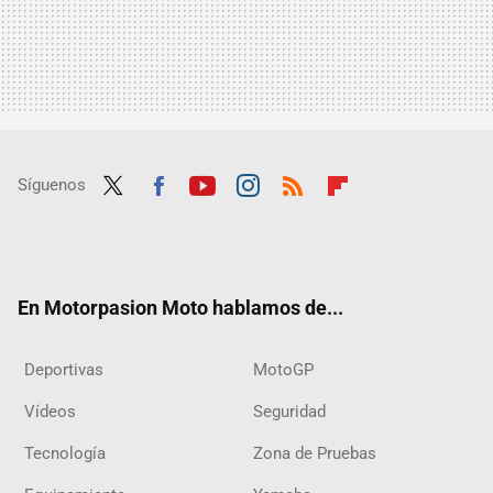
Síguenos
Twit
Fac
Yout
Inst
RSS
Flip
ter
ebo
ube
agra
boar
ok
m
d
En Motorpasion Moto hablamos de...
Deportivas
MotoGP
Vídeos
Seguridad
Tecnología
Zona de Pruebas