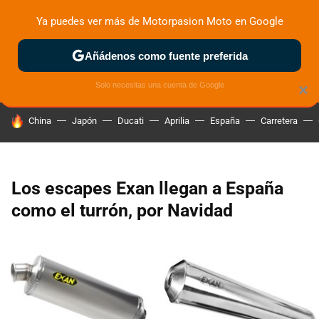
Ya puedes ver más de Motorpasion Moto en Google
ZONA DE PRUEBAS
DEPORTIVAS
MOTOS ELÉCTRICAS
Añádenos como fuente preferida
Solo necesitas una cuenta de Google
×
HOY SE HABLA DE
China
Japón
Ducati
Aprilia
España
Carretera
Los escapes Exan llegan a España
como el turrón, por Navidad