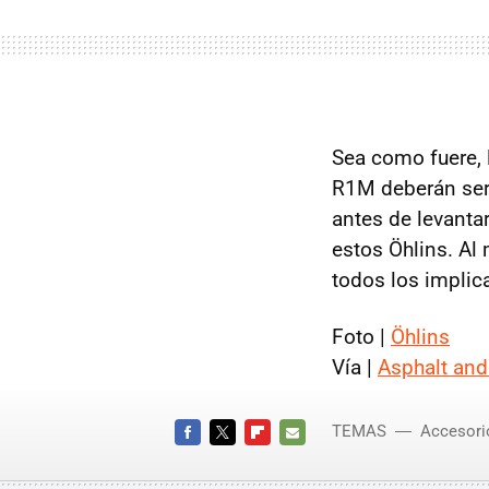
Sea como fuere, 
R1M deberán ser 
antes de levanta
estos Öhlins. Al
todos los impli
Foto |
Öhlins
Vía |
Asphalt and
TEMAS
Accesori
FACEBOOK
TWITTER
FLIPBOARD
E-
MAIL