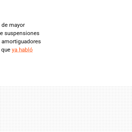
s de mayor
 de suspensiones
s amortiguadores
o que
ya habló