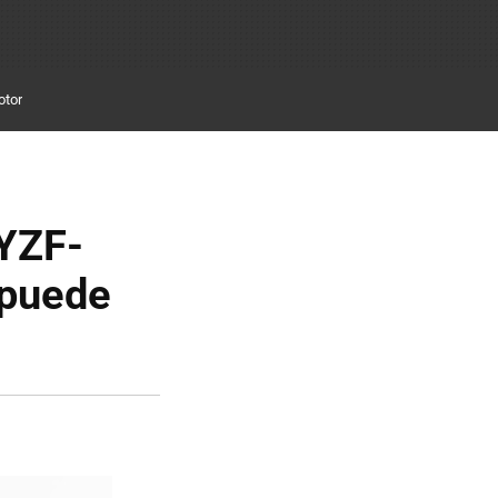
otor
 YZF-
 puede