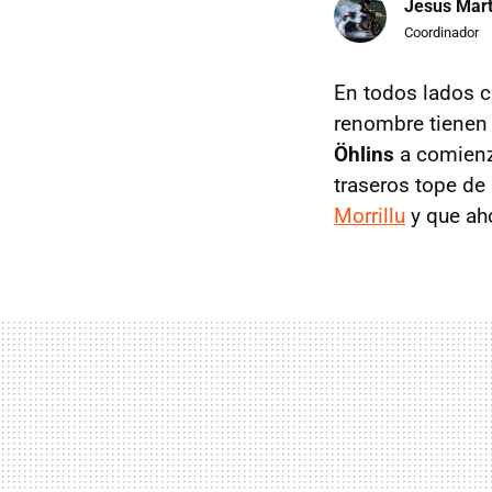
Jesus Mart
Coordinador
En todos lados c
renombre tienen
Öhlins
a comienz
traseros tope d
Morrillu
y que aho