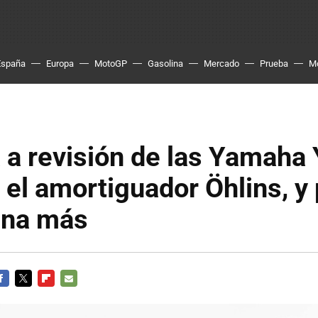
España
Europa
MotoGP
Gasolina
Mercado
Prueba
M
 a revisión de las Yamaha
el amortiguador Öhlins, y
una más
ACEBOOK
TWITTER
FLIPBOARD
E-
MAIL