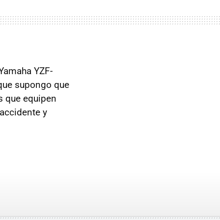
 Yamaha YZF-
í que supongo que
os que equipen
 accidente y