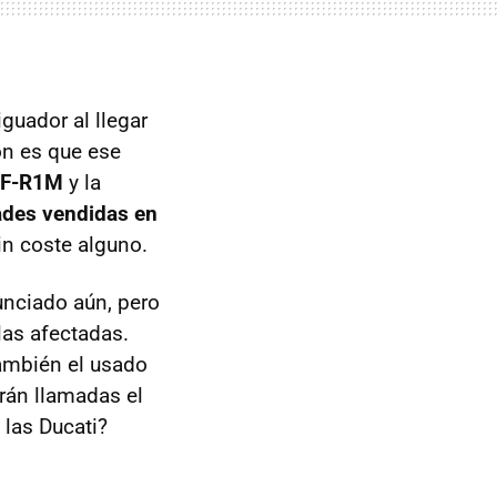
guador al llegar
ión es que ese
ZF-R1M
y la
ades vendidas en
n coste alguno.
unciado aún, pero
las afectadas.
ambién el usado
erán llamadas el
 las Ducati?