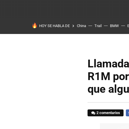
HOY SE HABLA DE
China
Trail
BMW
Llamada
R1M por 
que alg
2 comentarios
F