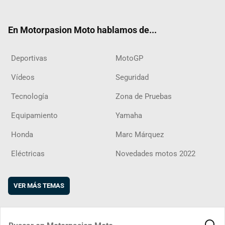
ter
ebo
ube
agra
boar
ok
m
d
En Motorpasion Moto hablamos de...
Deportivas
MotoGP
Vídeos
Seguridad
Tecnología
Zona de Pruebas
Equipamiento
Yamaha
Honda
Marc Márquez
Eléctricas
Novedades motos 2022
VER MÁS TEMAS