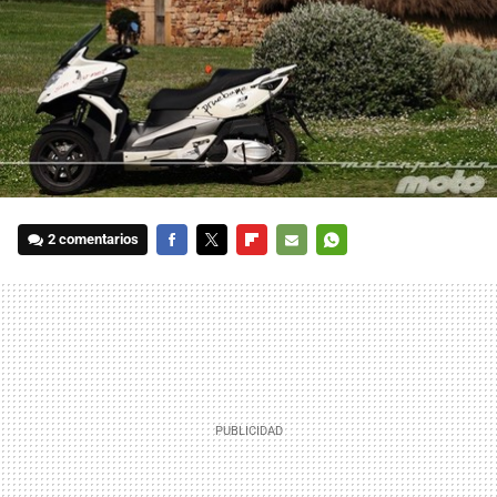
2 comentarios
FACEBOOK
TWITTER
FLIPBOARD
E-
WHATSAPP
MAIL