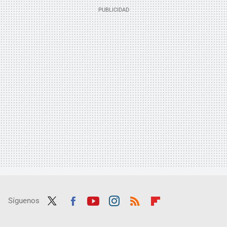
Síguenos
Twit
Fac
Yout
Inst
RSS
Flip