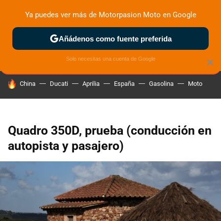
Ya puedes ver más de Motorpasion Moto en Google
ZONA DE PRUEBAS
DEPORTIVAS
MOTOS ELÉCTRICAS
Añádenos como fuente preferida
Solo necesitas una cuenta de Google
×
HOY SE HABLA DE
China
Ducati
Aprilia
España
Gasolina
Moto
Quadro 350D, prueba (conducción en
autopista y pasajero)