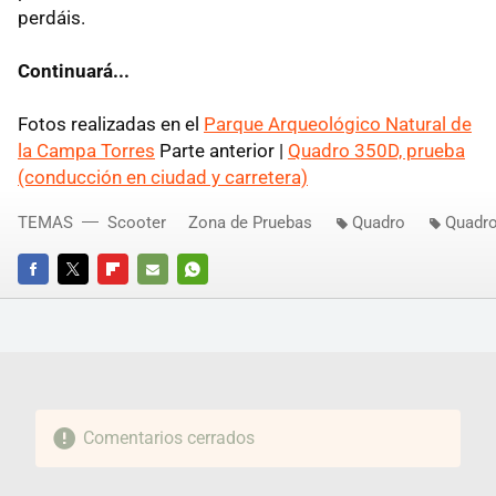
perdáis.
Continuará...
Fotos realizadas en el
Parque Arqueológico Natural de
la Campa Torres
Parte anterior |
Quadro 350D, prueba
(conducción en ciudad y carretera)
TEMAS
Scooter
Zona de Pruebas
Quadro
Quadr
FACEBOOK
TWITTER
FLIPBOARD
E-
WHATSAPP
MAIL
Comentarios cerrados