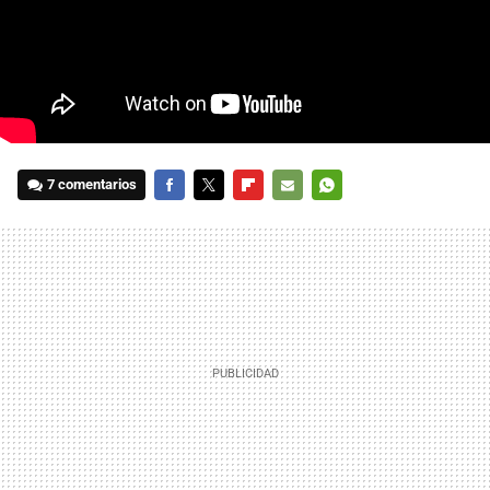
7 comentarios
FACEBOOK
TWITTER
FLIPBOARD
E-
WHATSAPP
MAIL