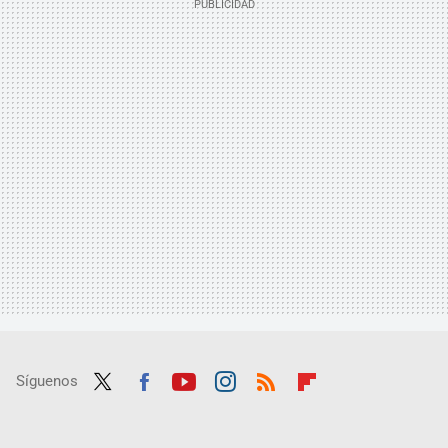
Síguenos
Twit
Fac
Yout
Inst
RSS
Flip
ter
ebo
ube
agra
boar