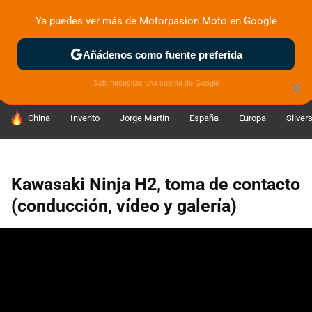
Ya puedes ver más de Motorpasion Moto en Google
ZONA DE PRUEBAS
DEPORTIVAS
MOTOS ELÉCTRICAS
Añádenos como fuente preferida
Solo necesitas una cuenta de Google
×
HOY SE HABLA DE
China
Invento
Jorge Martín
España
Europa
Silver
Kawasaki Ninja H2, toma de contacto
(conducción, vídeo y galería)