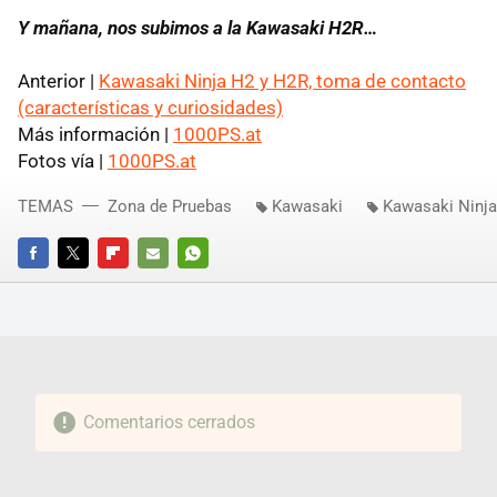
Y mañana, nos subimos a la Kawasaki H2R…
Anterior |
Kawasaki Ninja H2 y H2R, toma de contacto
(características y curiosidades)
Más información |
1000PS.at
Fotos vía |
1000PS.at
TEMAS
Zona de Pruebas
Kawasaki
Kawasaki Ninj
FACEBOOK
TWITTER
FLIPBOARD
E-
WHATSAPP
MAIL
Comentarios cerrados