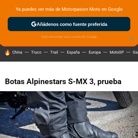
Ya puedes ver más de Motorpasion Moto en Google
ZONA DE PRUEBAS
DEPORTIVAS
MOTOS ELÉCTRICAS
Añádenos como fuente preferida
Solo necesitas una cuenta de Google
×
HOY SE HABLA DE
China
Truco
Trail
España
Europa
MotoGP
Ga
Botas Alpinestars S-MX 3, prueba