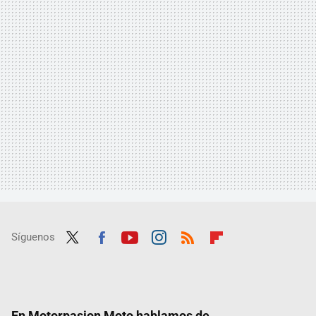
Síguenos
Twit
Fac
Yout
Inst
RSS
Flip
ter
ebo
ube
agra
boar
ok
m
d
En Motorpasion Moto hablamos de...