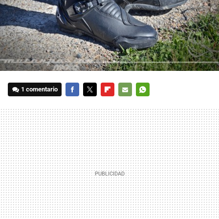
1 comentario
FACEBOOK
TWITTER
FLIPBOARD
E-
WHATSAPP
MAIL